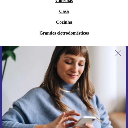
Consolas
Casa
Cozinha
Grandes eletrodomésticos
Subscreve a nossa newsletter pela
primeira vez e poupa 15€!
Não percas mais nenhuma oferta.
Pedir voucher
Informações sobre o uso de dados pessoais podem ser encontrados na
nossa
Política de Privacidade
.