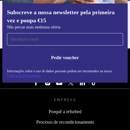
Subscreve a nossa newsletter pela primeira
Faz o download da app refurbed
vez e poupa €15
Para iOS e Android
Não percas mais nenhuma oferta
Pedir voucher
REFURBED PORTUGAL - RETHINK NEW.
Informações sobre o uso de dados pessoais podem ser encontrados na nossa
SEGUE-NOS
Política de Privacidade
EMPRESA
Porquê a refurbed
Processo de recondicionamento