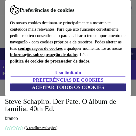
Obtenha o App
Baixar
Preferências de cookies
Use o refurbed de forma rápida e fácil
Os nossos cookies destinam-se principalmente a mostrar-te
conteúdos mais relevantes. Para que isto funcione corretamente,
pedimos o teu consentimento para analisar o teu comportamento de
navegação - com cookies próprios e de terceiros. Podes alterar as
tuas
configurações de cookies
a qualquer momento. Lê as nossas
Telemóveis
Computadores Portáteis
Tablets
Smartwatches
Acessóri
informações sobre proteção de dados
. Lê a
política de cookies do processador de dados
.
📱 Poupa 5% EXTRA em todos os iPhones – Código:
Uso limitado
IPHONEDEAL –
TC
PREFERÊNCIAS DE COOKIES
Início
Produtos
ACEITAR TODOS OS COOKIES
Casa
Móveis
Steve Schapiro. Der Pate. O álbum de
família. 40th Ed.
branco
(A recolher avaliações)