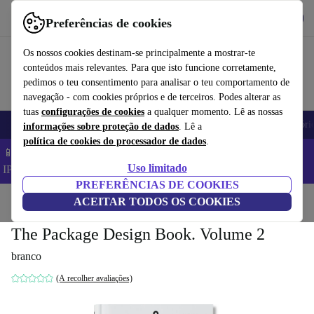
Obtenha o App
Baixar
Preferências de cookies
Use o refurbed de forma rápida e fácil
Os nossos cookies destinam-se principalmente a mostrar-te
conteúdos mais relevantes. Para que isto funcione corretamente,
pedimos o teu consentimento para analisar o teu comportamento de
navegação - com cookies próprios e de terceiros. Podes alterar as
tuas
configurações de cookies
a qualquer momento. Lê as nossas
Telemóveis
Computadores Portáteis
Tablets
Smartwatches
Acessóri
informações sobre proteção de dados
. Lê a
política de cookies do processador de dados
.
📱 Poupa 5% EXTRA em todos os iPhones – Código:
Uso limitado
IPHONEDEAL –
TC
PREFERÊNCIAS DE COOKIES
Início
Produtos
ACEITAR TODOS OS COOKIES
Casa
Móveis
The Package Design Book. Volume 2
branco
(A recolher avaliações)