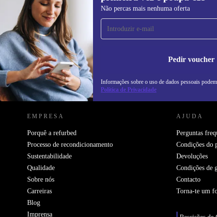
Subscreve a nossa newsletter pela
Não percas mais nenhuma oferta
primeira vez e poupa 15€!
Não percas mais nenhuma oferta.
In
na
Pedir voucher
Informações sobre o uso de dados pessoais podem
REFURBED PORTUGAL - RETHINK NEW.
Política de Privacidade
EMPRESA
AJUDA
Porquê a refurbed
Perguntas freq
Processo de recondicionamento
Condições do 
Sustentabilidade
Devoluções
Qualidade
Condições de g
Sobre nós
Contacto
Carreiras
Torna-te um f
Blog
Imprensa