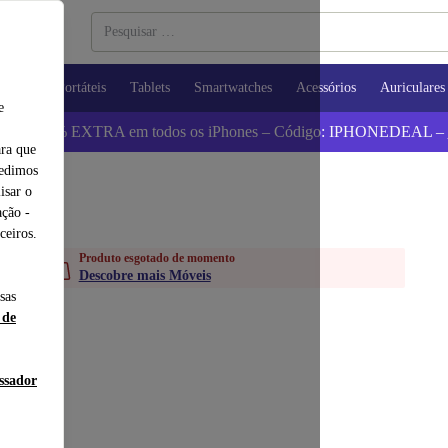
utadores Portáteis
Tablets
Smartwatches
Acessórios
Auriculares
e
 Poupa 5% EXTRA em todos os iPhones – Código: IPHONEDEAL –
ara que
pedimos
isar o
ção -
ceiros.
Produto esgotado de momento
Descobre mais Móveis
sas
 de
essador