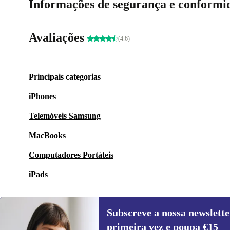
Informações de segurança e conformi
Avaliações
(4.6)
Principais categorias
iPhones
Telemóveis Samsung
MacBooks
Computadores Portáteis
iPads
Subscreve a nossa newslette
primeira vez e poupa €15