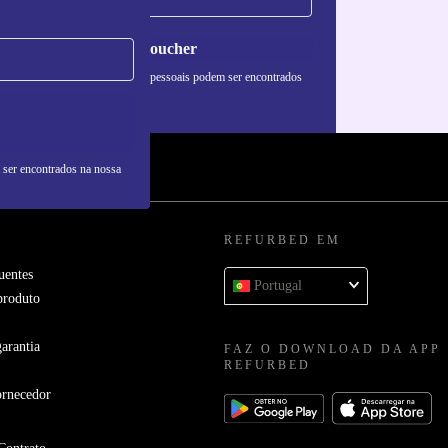
Pedir voucher
formações sobre o uso de dados pessoais podem ser encontrados
 nossa
Política de Privacidade
.
 ser encontrados na nossa
REFURBED EM
uentes
Portugal
produto
arantia
FAZ O DOWNLOAD DA APP
REFURBED
ornecedor