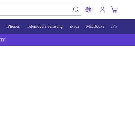
iPhones
Telemóveis Samsung
iPads
MacBooks
iPhone 13
TC