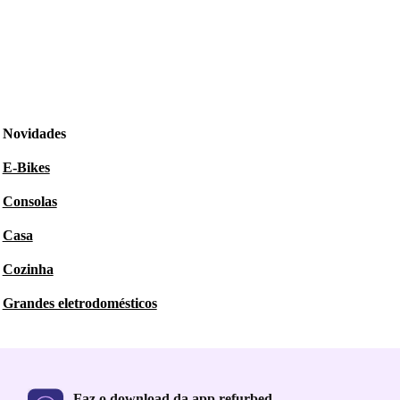
Novidades
E-Bikes
Consolas
Casa
Cozinha
Grandes eletrodomésticos
Faz o download da app refurbed