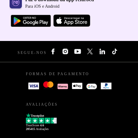
Para iOS e Android
SEGUE-NOS
FORMAS DE PAGAMENTO
AVALIAÇÕES
Trustpilot
TrustScore
4.6
205415
Avaliações