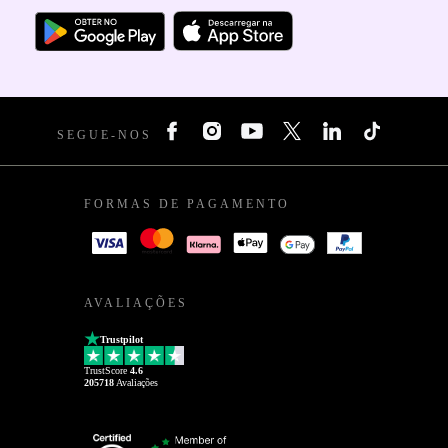
SEGUE-NOS
FORMAS DE PAGAMENTO
AVALIAÇÕES
Trustpilot
TrustScore
4.6
205718
Avaliações