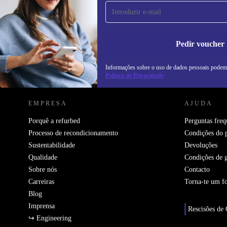
primeira vez e poupa 15€!
Não percas mais nenhuma oferta.
In
na
Pedir voucher
Informações sobre o uso de dados pessoais podem
REFURBED PORTUGAL - RETHINK NEW.
Política de Privacidade
EMPRESA
AJUDA
Porquê a refurbed
Perguntas freq
Processo de recondicionamento
Condições do 
Sustentabilidade
Devoluções
Qualidade
Condições de g
Sobre nós
Contacto
Carreiras
Torna-te um f
Blog
Imprensa
Rescisões de 
↪ Engineering