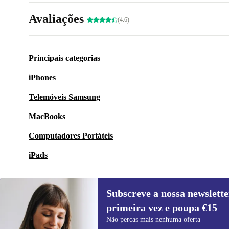
Avaliações
(4.6)
Principais categorias
iPhones
Telemóveis Samsung
MacBooks
Computadores Portáteis
iPads
Subscreve a nossa newslette
primeira vez e poupa €15
Subscreve a nossa newsletter pela
Não percas mais nenhuma oferta