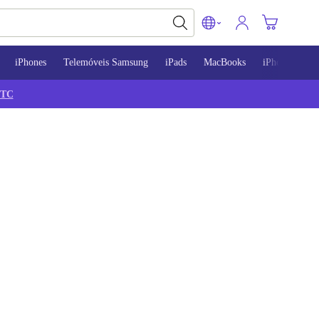
iPhones
Telemóveis Samsung
iPads
MacBooks
iPhone 13
TC