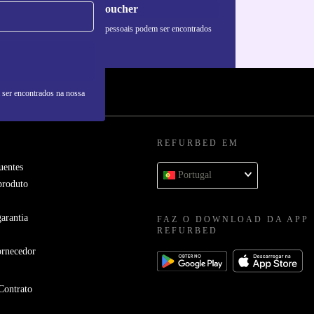
Pedir voucher
formações sobre o uso de dados pessoais podem ser encontrados
 nossa
Política de Privacidade
.
 ser encontrados na nossa
REFURBED EM
uentes
Portugal
produto
arantia
FAZ O DOWNLOAD DA APP
REFURBED
ornecedor
Contrato