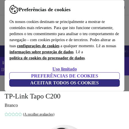
Obtenha o App
Baixar
Preferências de cookies
Use o refurbed de forma rápida e fácil
Os nossos cookies destinam-se principalmente a mostrar-te
conteúdos mais relevantes. Para que isto funcione corretamente,
pedimos o teu consentimento para analisar o teu comportamento de
navegação - com cookies próprios e de terceiros. Podes alterar as
tuas
configurações de cookies
a qualquer momento. Lê as nossas
Telemóveis
Computadores Portáteis
Tablets
Smartwatches
Acessóri
informações sobre proteção de dados
. Lê a
política de cookies do processador de dados
.
📱 Poupa 5% EXTRA em todos os iPhones – Código:
Uso limitado
IPHONEDEAL –
TC
PREFERÊNCIAS DE COOKIES
Início
Produtos
ACEITAR TODOS OS COOKIES
Máquinas fotográficas
TP-Link Tapo C200
Branco
(A recolher avaliações)