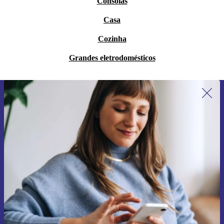
Consolas
Casa
Cozinha
Grandes eletrodomésticos
Subscreve a nossa newsletter pela
primeira vez e poupa 15€!
Não percas mais nenhuma oferta.
Pedir voucher
Informações sobre o uso de dados pessoais podem ser encontrados na
nossa
Política de Privacidade
.