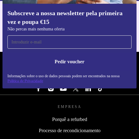
Subscreve a nossa newsletter pela primeira
Faz o download da app refurbed
vez e poupa €15
Para iOS e Android
Não percas mais nenhuma oferta
Pedir voucher
REFURBED PORTUGAL - RETHINK NEW.
Informações sobre o uso de dados pessoais podem ser encontrados na nossa
SEGUE-NOS
Política de Privacidade
EMPRESA
Porquê a refurbed
Processo de recondicionamento