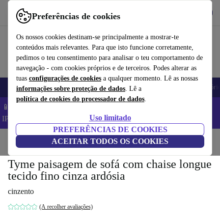
Obtenha o App
Baixar
Preferências de cookies
Use o refurbed de forma rápida e fácil
Os nossos cookies destinam-se principalmente a mostrar-te
conteúdos mais relevantes. Para que isto funcione corretamente,
pedimos o teu consentimento para analisar o teu comportamento de
navegação - com cookies próprios e de terceiros. Podes alterar as
tuas
configurações de cookies
a qualquer momento. Lê as nossas
Telemóveis
Computadores Portáteis
Tablets
Smartwatches
Acessóri
informações sobre proteção de dados
. Lê a
política de cookies do processador de dados
.
📱 Poupa 5% EXTRA em todos os iPhones – Código:
Uso limitado
IPHONEDEAL –
TC
PREFERÊNCIAS DE COOKIES
Início
Produtos
ACEITAR TODOS OS COOKIES
Casa
Móveis
Tyme paisagem de sofá com chaise longue
tecido fino cinza ardósia
cinzento
(A recolher avaliações)