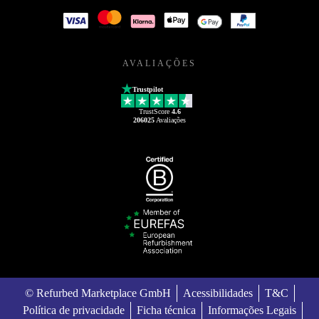
AVALIAÇÕES
Trustpilot
TrustScore
4.6
206025
Avaliações
© Refurbed Marketplace GmbH
Acessibilidades
T&C
Política de privacidade
Ficha técnica
Informações Legais