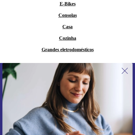
E-Bikes
Consolas
Casa
Cozinha
Grandes eletrodomésticos
Subscreve a nossa newsletter pela
primeira vez e poupa 15€!
Não percas mais nenhuma oferta.
Pedir voucher
Informações sobre o uso de dados pessoais podem ser encontrados na