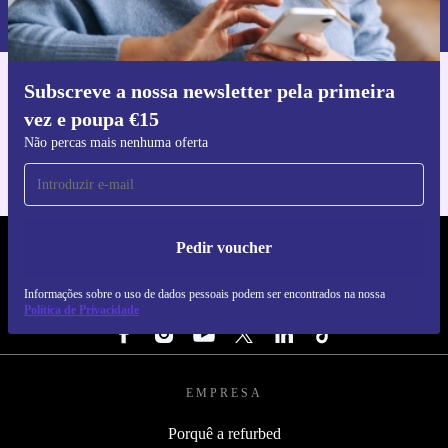
nossa
Política de Privacidade
.
Subscreve a nossa newsletter pela primeira
Faz o download da app refurbed
vez e poupa €15
Para iOS e Android
Não percas mais nenhuma oferta
Pedir voucher
REFURBED PORTUGAL - RETHINK NEW.
Informações sobre o uso de dados pessoais podem ser encontrados na nossa
SEGUE-NOS
Política de Privacidade
EMPRESA
Porquê a refurbed