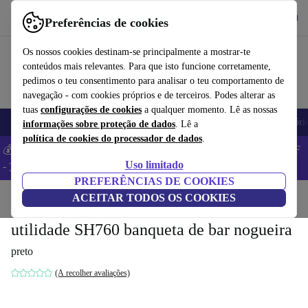
Obtenha o App
Baixar
Preferências de cookies
Use o refurbed de forma rápida e fácil
Os nossos cookies destinam-se principalmente a mostrar-te
conteúdos mais relevantes. Para que isto funcione corretamente,
pedimos o teu consentimento para analisar o teu comportamento de
navegação - com cookies próprios e de terceiros. Podes alterar as
tuas
configurações de cookies
a qualquer momento. Lê as nossas
Telemóveis
Computadores Portáteis
Tablets
Smartwatches
Acessóri
informações sobre proteção de dados
. Lê a
política de cookies do processador de dados
.
💰 Poupa MAIS -5% em MacBooks e iPads – Código: BACK5OFF
Uso limitado
-
TC
PREFERÊNCIAS DE COOKIES
Início
Produtos
ACEITAR TODOS OS COOKIES
Casa
Móveis
utilidade SH760 banqueta de bar nogueira
preto
(A recolher avaliações)