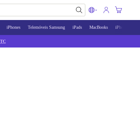
iPhones
Telemóveis Samsung
iPads
MacBooks
iPhone 13
TC