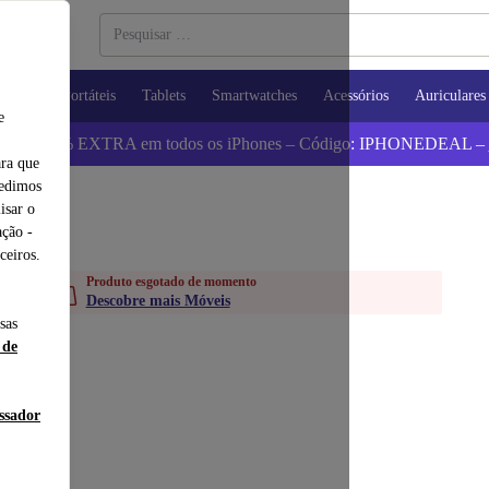
utadores Portáteis
Tablets
Smartwatches
Acessórios
Auriculares
e
 Poupa 5% EXTRA em todos os iPhones – Código: IPHONEDEAL –
ara que
pedimos
isar o
ção -
ceiros.
Produto esgotado de momento
Descobre mais Móveis
sas
 de
essador