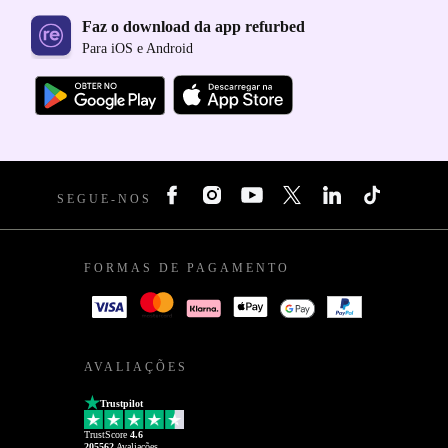
Faz o download da app refurbed
Para iOS e Android
SEGUE-NOS
FORMAS DE PAGAMENTO
AVALIAÇÕES
Trustpilot
TrustScore
4.6
205562
Avaliações