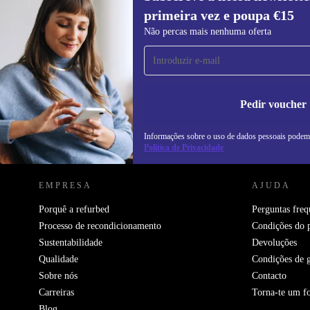
primeira vez e poupa €15
Subscreve a nossa newsletter pela
Não percas mais nenhuma oferta
primeira vez e poupa 15€!
Não percas mais nenhuma oferta.
In
na
Pedir voucher
Informações sobre o uso de dados pessoais podem
REFURBED PORTUGAL - RETHINK NEW.
Política de Privacidade
EMPRESA
AJUDA
Porquê a refurbed
Perguntas freq
Processo de recondicionamento
Condições do 
Sustentabilidade
Devoluções
Qualidade
Condições de g
Sobre nós
Contacto
Carreiras
Torna-te um f
Blog