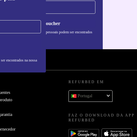
Pedir voucher
formações sobre o uso de dados pessoais podem ser encontrados
 nossa
Política de Privacidade
.
 ser encontrados na nossa
REFURBED EM
uentes
Portugal
produto
arantia
FAZ O DOWNLOAD DA APP
REFURBED
ornecedor