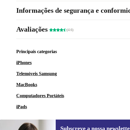
Informações de segurança e conformi
Avaliações
(4.6)
Principais categorias
iPhones
Telemóveis Samsung
MacBooks
Computadores Portáteis
iPads
Subscreve a nossa newslette