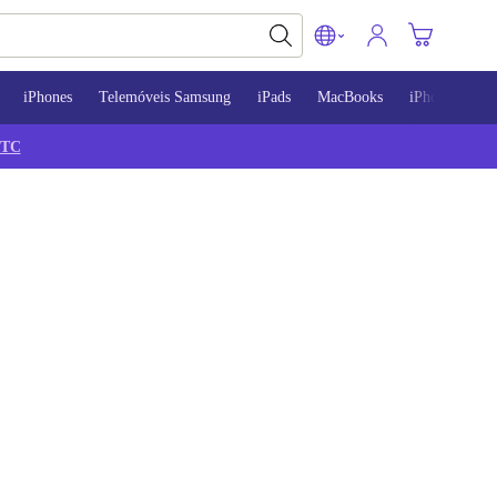
iPhones
Telemóveis Samsung
iPads
MacBooks
iPhone 13
TC