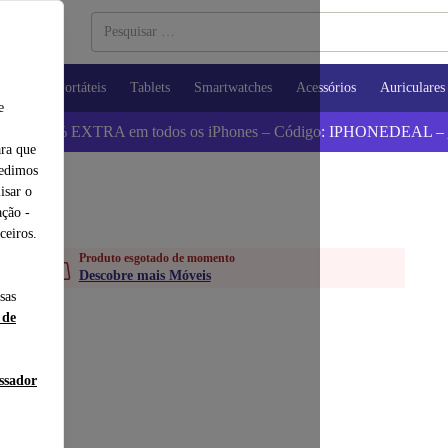
utadores Portáteis
Tablets
Smartwatches
Acessórios
Auriculares
e
 Poupa 5% EXTRA em todos os iPhones – Código: IPHONEDEAL –
ara que
pedimos
isar o
ção -
ceiros.
Produto esgotado de momento
Descobre mais Móveis
sas
 de
essador