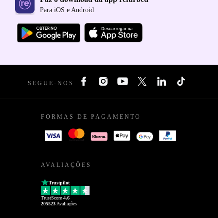
Para iOS e Android
SEGUE-NOS
FORMAS DE PAGAMENTO
AVALIAÇÕES
Trustpilot
TrustScore
4.6
205523
Avaliações