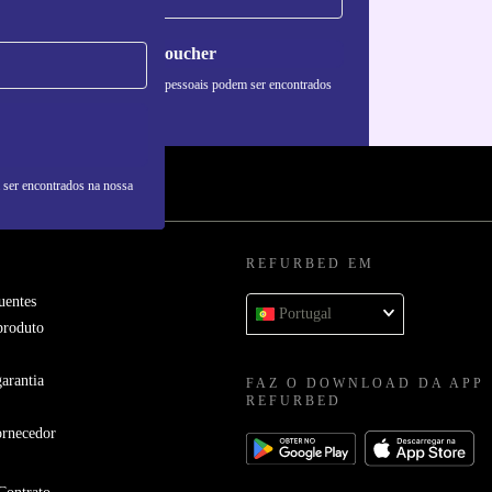
Pedir voucher
formações sobre o uso de dados pessoais podem ser encontrados
 nossa
Política de Privacidade
.
 ser encontrados na nossa
REFURBED EM
uentes
Portugal
produto
arantia
FAZ O DOWNLOAD DA APP
REFURBED
ornecedor