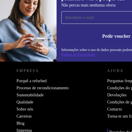
Subscreve a nossa newsletter pela
Não percas mais nenhuma oferta
primeira vez e poupa 15€!
Não percas mais nenhuma oferta.
In
na
Pedir voucher
Informações sobre o uso de dados pessoais podem
REFURBED PORTUGAL - RETHINK NEW.
Política de Privacidade
EMPRESA
AJUDA
Porquê a refurbed
Perguntas freq
Processo de recondicionamento
Condições do 
Sustentabilidade
Devoluções
Qualidade
Condições de g
Sobre nós
Contacto
Carreiras
Torna-te um f
Blog
Imprensa