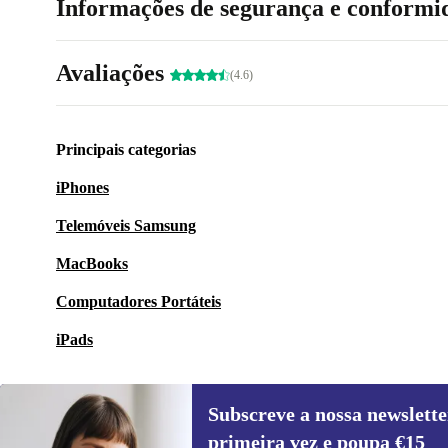
Informações de segurança e conformi
Avaliações
(4.6)
Principais categorias
iPhones
Telemóveis Samsung
MacBooks
Computadores Portáteis
iPads
Subscreve a nossa newslette
primeira vez e poupa €15