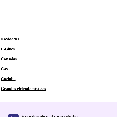
Novidades
E-Bikes
Consolas
Casa
Cozinha
Grandes eletrodomésticos
Faz o download da app refurbed