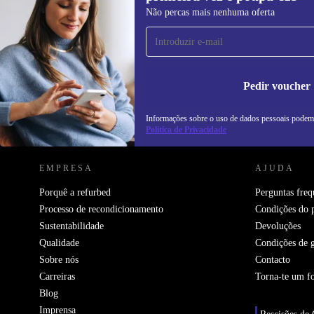
Subscreve a nossa newsletter pela
Não percas mais nenhuma oferta
primeira vez e poupa 15€!
Não percas mais nenhuma oferta.
In
na
Pedir voucher
Informações sobre o uso de dados pessoais podem
REFURBED PORTUGAL - RETHINK NEW.
Política de Privacidade
EMPRESA
AJUDA
Porquê a refurbed
Perguntas freq
Processo de recondicionamento
Condições do 
Sustentabilidade
Devoluções
Qualidade
Condições de g
Sobre nós
Contacto
Carreiras
Torna-te um f
Blog
Imprensa