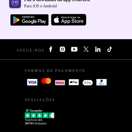
Para iOS e Android
SEGUE-NOS
FORMAS DE PAGAMENTO
AVALIAÇÕES
Trustpilot
TrustScore
4.6
205763
Avaliações