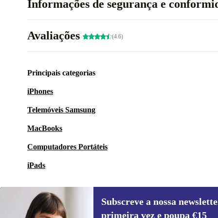
Informações de segurança e conformi
Avaliações
(4.6)
Principais categorias
iPhones
Telemóveis Samsung
MacBooks
Computadores Portáteis
iPads
Subscreve a nossa newslette
primeira vez e poupa €15