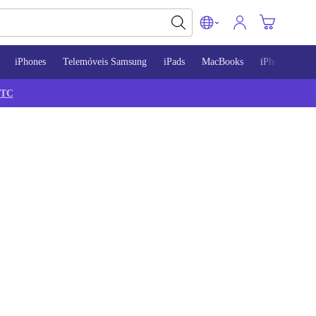
iPhones
Telemóveis Samsung
iPads
MacBooks
iPhone 13
TC