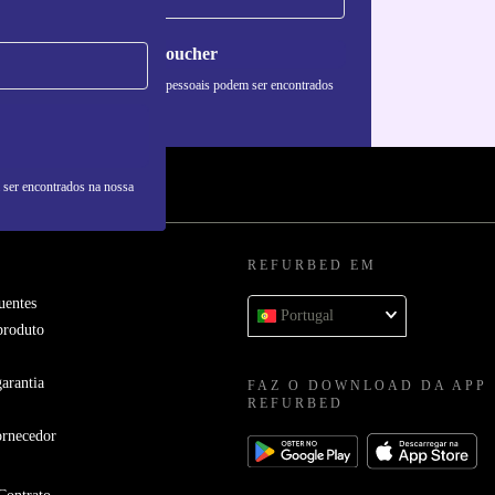
Pedir voucher
formações sobre o uso de dados pessoais podem ser encontrados
 nossa
Política de Privacidade
.
 ser encontrados na nossa
REFURBED EM
uentes
Portugal
produto
arantia
FAZ O DOWNLOAD DA APP
REFURBED
ornecedor