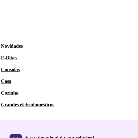
Novidades
E-Bikes
Consolas
Casa
Cozinha
Grandes eletrodomésticos
Faz o download da app refurbed