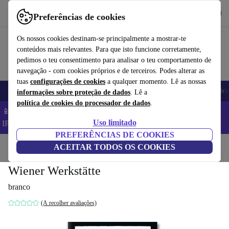
Obtenha o App
Baixar
Preferências de cookies
Use o refurbed de forma rápida e fácil
Os nossos cookies destinam-se principalmente a mostrar-te
conteúdos mais relevantes. Para que isto funcione corretamente,
pedimos o teu consentimento para analisar o teu comportamento de
navegação - com cookies próprios e de terceiros. Podes alterar as
tuas
configurações de cookies
a qualquer momento. Lê as nossas
Telemóveis
Computadores Portáteis
Tablets
Smartwatches
Acessóri
informações sobre proteção de dados
. Lê a
política de cookies do processador de dados
.
📱 Poupa 5% EXTRA em todos os iPhones – Código:
Uso limitado
IPHONEDEAL –
TC
PREFERÊNCIAS DE COOKIES
Início
Produtos
ACEITAR TODOS OS COOKIES
Casa
Móveis
Wiener Werkstätte
branco
(A recolher avaliações)