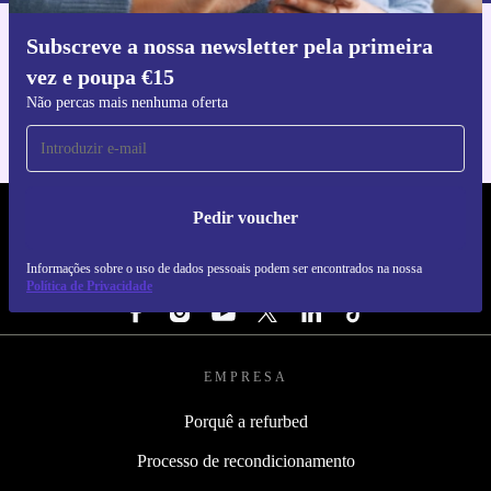
Subscreve a nossa newsletter pela primeira
Faz o download da app refurbed
vez e poupa €15
Para iOS e Android
Não percas mais nenhuma oferta
Pedir voucher
REFURBED PORTUGAL - RETHINK NEW.
Informações sobre o uso de dados pessoais podem ser encontrados na nossa
SEGUE-NOS
Política de Privacidade
EMPRESA
Porquê a refurbed
Processo de recondicionamento