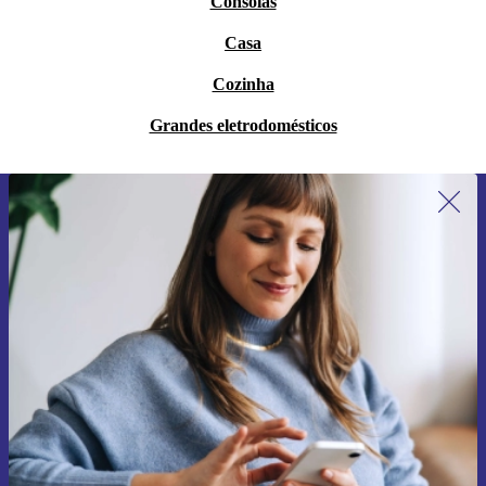
Consolas
Casa
Cozinha
Grandes eletrodomésticos
Subscreve a nossa newsletter pela
primeira vez e poupa 15€!
Não percas mais nenhuma oferta.
Pedir voucher
Informações sobre o uso de dados pessoais podem ser encontrados na
nossa
Política de Privacidade
.