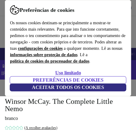
Obtenha o App
Baixar
Preferências de cookies
Use o refurbed de forma rápida e fácil
Os nossos cookies destinam-se principalmente a mostrar-te
conteúdos mais relevantes. Para que isto funcione corretamente,
pedimos o teu consentimento para analisar o teu comportamento de
navegação - com cookies próprios e de terceiros. Podes alterar as
tuas
configurações de cookies
a qualquer momento. Lê as nossas
Telemóveis
Computadores Portáteis
Tablets
Smartwatches
Acessóri
informações sobre proteção de dados
. Lê a
política de cookies do processador de dados
.
📱 Poupa 5% EXTRA em todos os iPhones – Código:
Uso limitado
IPHONEDEAL –
TC
PREFERÊNCIAS DE COOKIES
Início
Produtos
ACEITAR TODOS OS COOKIES
Casa
Móveis
Winsor McCay. The Complete Little
Nemo
branco
(A recolher avaliações)