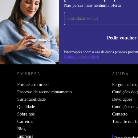
Subscreve a nossa newsletter pela
Não percas mais nenhuma oferta
primeira vez e poupa 15€!
Não percas mais nenhuma oferta.
In
na
Pedir voucher
Informações sobre o uso de dados pessoais podem
REFURBED PORTUGAL - RETHINK NEW.
Política de Privacidade
EMPRESA
AJUDA
Porquê a refurbed
Perguntas freq
Processo de recondicionamento
Condições do 
Sustentabilidade
Devoluções
Qualidade
Condições de g
Sobre nós
Contacto
Carreiras
Torna-te um f
Blog
Imprensa