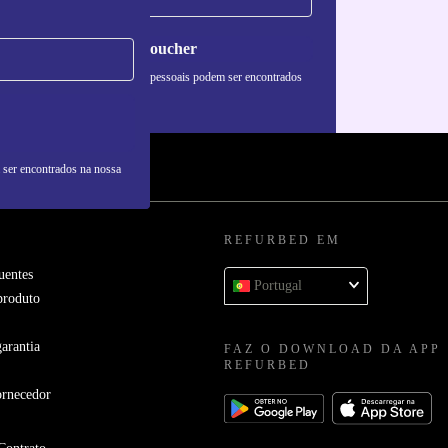
Pedir voucher
formações sobre o uso de dados pessoais podem ser encontrados
 nossa
Política de Privacidade
.
 ser encontrados na nossa
REFURBED EM
uentes
Portugal
produto
arantia
FAZ O DOWNLOAD DA APP
REFURBED
ornecedor