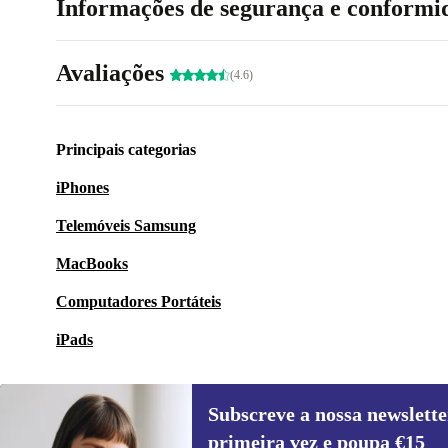
Informações de segurança e conformi
Avaliações
(4.6)
Principais categorias
iPhones
Telemóveis Samsung
MacBooks
Computadores Portáteis
iPads
Subscreve a nossa newslette
primeira vez e poupa €15