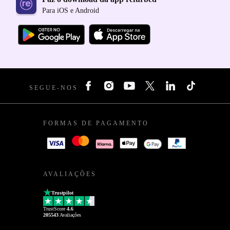
Para iOS e Android
SEGUE-NOS
FORMAS DE PAGAMENTO
AVALIAÇÕES
Trustpilot
TrustScore
4.6
205543
Avaliações