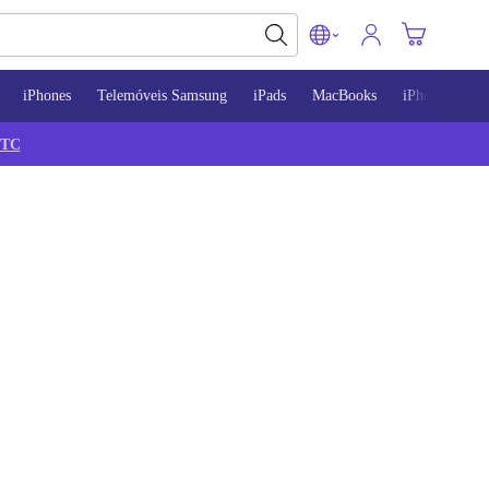
iPhones
Telemóveis Samsung
iPads
MacBooks
iPhone 13
TC