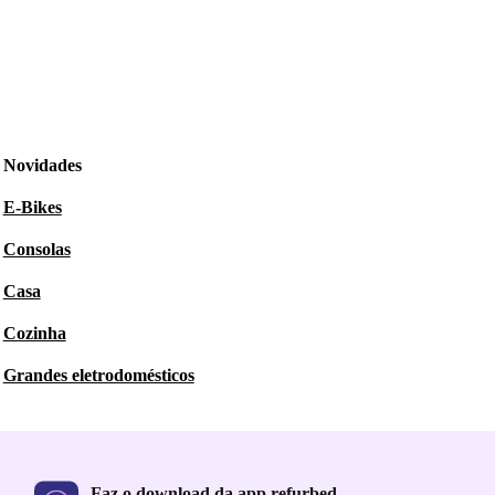
Novidades
E-Bikes
Consolas
Casa
Cozinha
Grandes eletrodomésticos
Faz o download da app refurbed