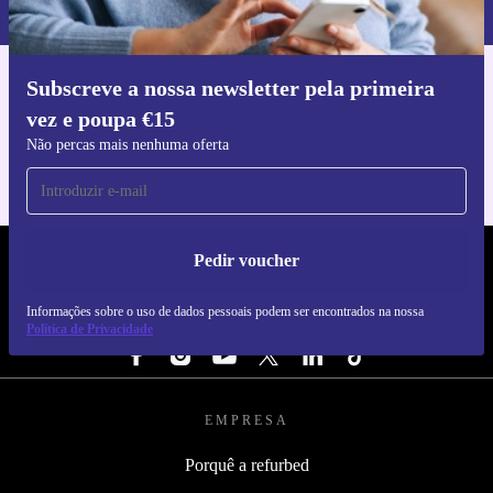
nossa
Política de Privacidade
.
Subscreve a nossa newsletter pela primeira
Faz o download da app refurbed
vez e poupa €15
Para iOS e Android
Não percas mais nenhuma oferta
Pedir voucher
REFURBED PORTUGAL - RETHINK NEW.
Informações sobre o uso de dados pessoais podem ser encontrados na nossa
SEGUE-NOS
Política de Privacidade
EMPRESA
Porquê a refurbed