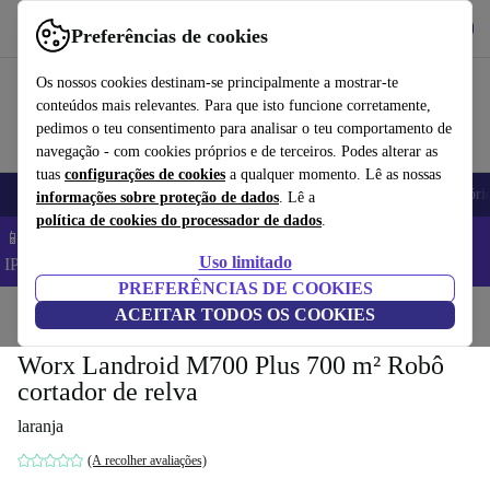
Obtenha o App
Baixar
Preferências de cookies
Use o refurbed de forma rápida e fácil
Os nossos cookies destinam-se principalmente a mostrar-te
conteúdos mais relevantes. Para que isto funcione corretamente,
pedimos o teu consentimento para analisar o teu comportamento de
navegação - com cookies próprios e de terceiros. Podes alterar as
tuas
configurações de cookies
a qualquer momento. Lê as nossas
Telemóveis
Computadores Portáteis
Tablets
Smartwatches
Acessóri
informações sobre proteção de dados
. Lê a
política de cookies do processador de dados
.
📱 Poupa 5% EXTRA em todos os iPhones – Código:
Uso limitado
IPHONEDEAL –
TC
PREFERÊNCIAS DE COOKIES
Início
Produtos
ACEITAR TODOS OS COOKIES
Jardim
Corta-relva
Worx Landroid M700 Plus 700 m² Robô
cortador de relva
laranja
(A recolher avaliações)