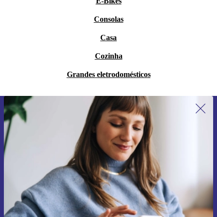
E-Bikes
Consolas
Casa
Cozinha
Grandes eletrodomésticos
Subscreve a nossa newsletter pela
primeira vez e poupa 15€!
Não percas mais nenhuma oferta.
Pedir voucher
Informações sobre o uso de dados pessoais podem ser encontrados na