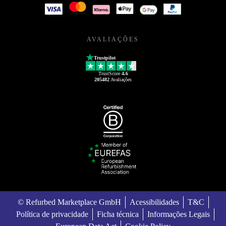
AVALIAÇÕES
Trustpilot
TrustScore
4.6
205482
Avaliações
© Refurbed Marketplace GmbH
Acessibilidades
T&C
Política de privacidade
Ficha técnica
Informações Legais