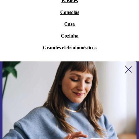
E-Bikes
Consolas
Casa
Cozinha
Grandes eletrodomésticos
Subscreve a nossa newsletter pela
primeira vez e poupa 15€!
Não percas mais nenhuma oferta.
Pedir voucher
Informações sobre o uso de dados pessoais podem ser encontrados na