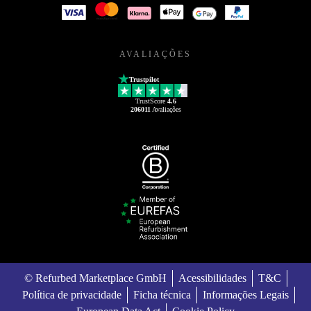
AVALIAÇÕES
Trustpilot
TrustScore
4.6
206011
Avaliações
© Refurbed Marketplace GmbH
Acessibilidades
T&C
Política de privacidade
Ficha técnica
Informações Legais