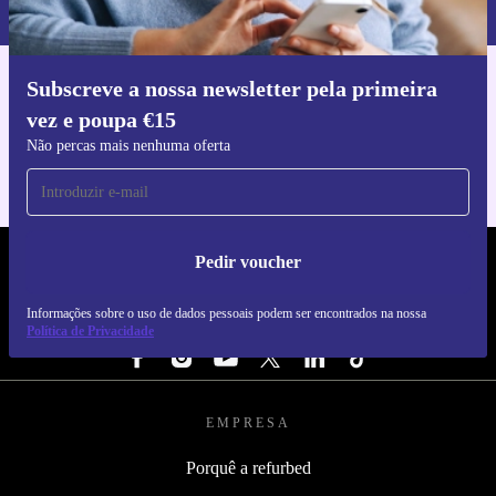
nossa
Política de Privacidade
.
Subscreve a nossa newsletter pela primeira
Faz o download da app refurbed
vez e poupa €15
Para iOS e Android
Não percas mais nenhuma oferta
Pedir voucher
REFURBED PORTUGAL - RETHINK NEW.
Informações sobre o uso de dados pessoais podem ser encontrados na nossa
SEGUE-NOS
Política de Privacidade
EMPRESA
Porquê a refurbed