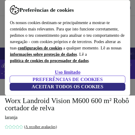
Obtenha o App
Baixar
Preferências de cookies
Use o refurbed de forma rápida e fácil
Os nossos cookies destinam-se principalmente a mostrar-te
conteúdos mais relevantes. Para que isto funcione corretamente,
pedimos o teu consentimento para analisar o teu comportamento de
navegação - com cookies próprios e de terceiros. Podes alterar as
tuas
configurações de cookies
a qualquer momento. Lê as nossas
Telemóveis
Computadores Portáteis
Tablets
Smartwatches
Acessóri
informações sobre proteção de dados
. Lê a
política de cookies do processador de dados
.
💰 Poupa MAIS -5% em MacBooks e iPads – Código: BACK5OFF
Uso limitado
-
TC
PREFERÊNCIAS DE COOKIES
Início
Produtos
ACEITAR TODOS OS COOKIES
Jardim
Corta-relva
Worx Landroid Vision M600 600 m² Robô
cortador de relva
laranja
(A recolher avaliações)