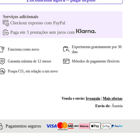
Serviços adicionais
Checkout expresso com PayPal
Paga em 3 prestações sem juros com
Experimenta gratuitamente por 30
Funciona como novo
dias
Garantia mínima de 12 meses
Métodos de pagamento flexíveis
Poupa CO₂ em relação a um novo
Venda e envio:
byeagain
|
Mais ofertas
Envio de:
Áustria
Pagamentos seguros