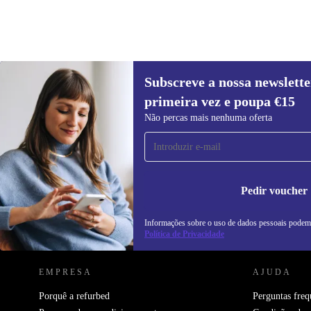
Subscreve a nossa newslette
54,80 €
74,89 €
(-27%)
primeira vez e poupa €15
Subscreve a nossa newsletter pela
Não percas mais nenhuma oferta
primeira vez e poupa 15€!
Não percas mais nenhuma oferta.
In
na
Pedir voucher
Informações sobre o uso de dados pessoais podem
REFURBED PORTUGAL - RETHINK NEW.
Política de Privacidade
EMPRESA
AJUDA
Porquê a refurbed
Perguntas freq