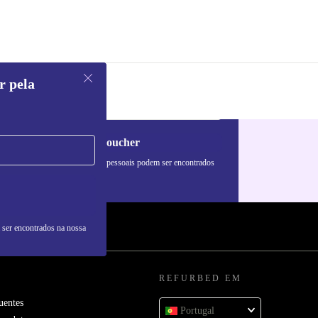
r pela
Pedir voucher
formações sobre o uso de dados pessoais podem ser encontrados
 nossa
Política de Privacidade
.
 ser encontrados na nossa
REFURBED EM
uentes
Portugal