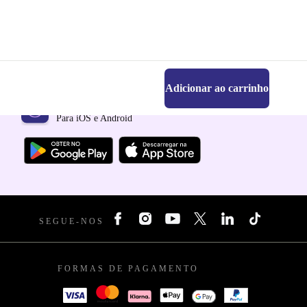
Adicionar ao carrinho
Faz o download da app refurbed
Para iOS e Android
SEGUE-NOS
FORMAS DE PAGAMENTO