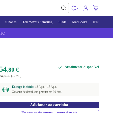
iPhones
Telemóveis Samsung
iPads
MacBooks
iPhone 13
TC
54
Atualmente disponível
,80 €
74,89 €
(-27%)
Entrega incluída:
13 Ago. -
17 Ago.
Garantia de devolução gratuita em 30 dias
Adicionar ao carrinho
Encomenda agora – paga depois