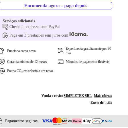
Encomenda agora – paga depois
Serviços adicionais
Checkout expresso com PayPal
Paga em 3 prestações sem juros com
Experimenta gratuitamente por 30
Funciona como novo
dias
Garantia mínima de 12 meses
Métodos de pagamento flexíveis
Poupa CO₂ em relação a um novo
Venda e envio:
SIMPLETEK SRL
|
Mais ofertas
Envio de:
Itália
Pagamentos seguros