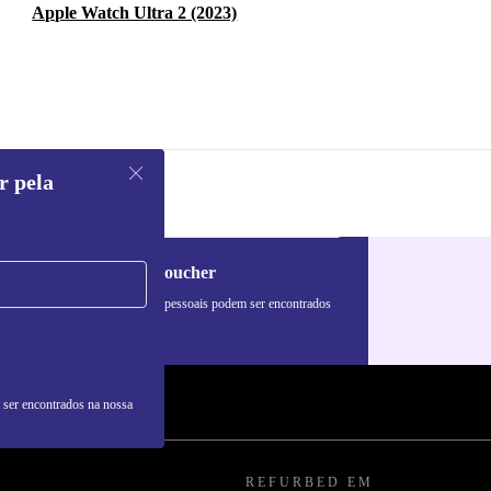
Apple Watch Ultra 2 (2023)
r pela
Pedir voucher
formações sobre o uso de dados pessoais podem ser encontrados
 nossa
Política de Privacidade
.
 ser encontrados na nossa
REFURBED EM