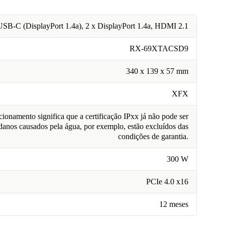
USB-C (DisplayPort 1.4a), 2 x DisplayPort 1.4a, HDMI 2.1
RX-69XTACSD9
340 x 139 x 57 mm
XFX
ionamento significa que a certificação IPxx já não pode ser
 danos causados pela água, por exemplo, estão excluídos das
condições de garantia.
300 W
PCIe 4.0 x16
12 meses