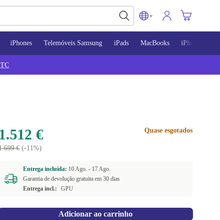
iPhones
Telemóveis Samsung
iPads
MacBooks
iPhone 13
TC
1.512 €
Quase esgotados
1.699 €
(-11%)
Entrega incluída:
10 Ago. -
17 Ago.
Garantia de devolução gratuita em 30 dias
Entrega incl.:
GPU
Adicionar ao carrinho