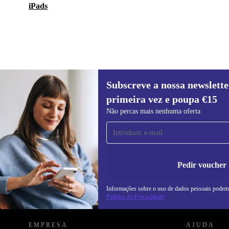
iPads
Subscreve a nossa newslette
1.512 €
1.699 €
(-11%)
primeira vez e poupa €15
Subscreve a nossa newsletter pela
Não percas mais nenhuma oferta
primeira vez e poupa 15€!
Não percas mais nenhuma oferta.
In
na
Pedir voucher
Informações sobre o uso de dados pessoais podem
REFURBED PORTUGAL - RETHINK NEW.
Política de Privacidade
EMPRESA
AJUDA