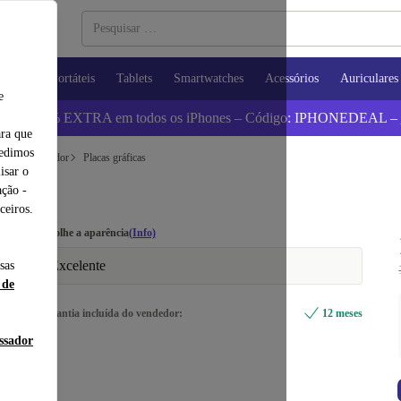
utadores Portáteis
Tablets
Smartwatches
Acessórios
Auriculares
e
 Poupa 5% EXTRA em todos os iPhones – Código: IPHONEDEAL –
ara que
pedimos
para computador
Placas gráficas
isar o
ção -
ceiros.
Escolhe a aparência
(Info)
Excelente
sas
 de
Garantia incluída do vendedor:
12 meses
essador