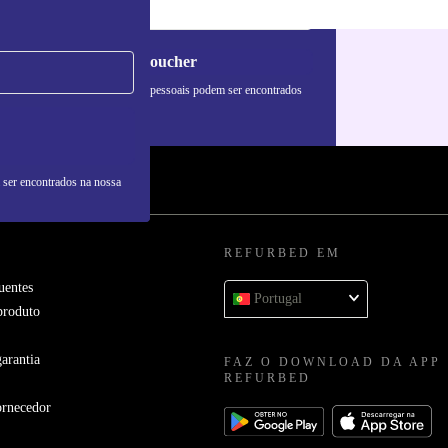
Pedir voucher
formações sobre o uso de dados pessoais podem ser encontrados
 nossa
Política de Privacidade
.
 ser encontrados na nossa
REFURBED EM
uentes
Portugal
produto
arantia
FAZ O DOWNLOAD DA APP
REFURBED
ornecedor