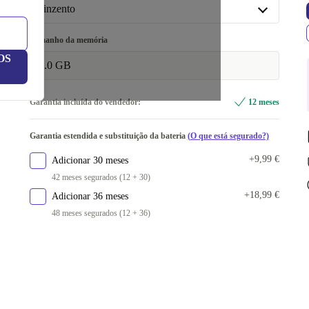
128 GB
+12,62 €
cinzento
cinzento
Tamanho da memória
OS
azul
+64,34 €
6.0 GB
Disponível noutras configurações
Garantia incluída do vendedor:
12 meses
branco
+12,62 €
Garantia estendida e substituição da bateria
(O que está segurado?)
+9,99 €
Adicionar 30 meses
42 meses segurados (12 + 30)
+18,99 €
Adicionar 36 meses
48 meses segurados (12 + 36)