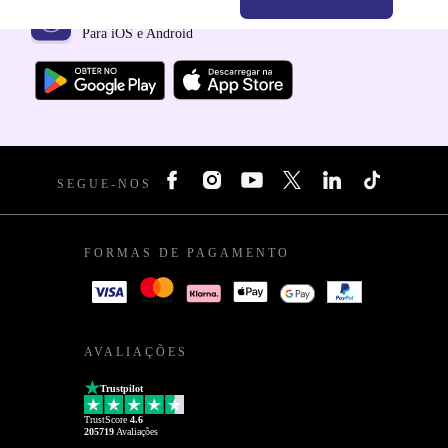
Faz o download da app refurbed
Para iOS e Android
SEGUE-NOS
FORMAS DE PAGAMENTO
AVALIAÇÕES
Trustpilot
TrustScore
4.6
205719
Avaliações