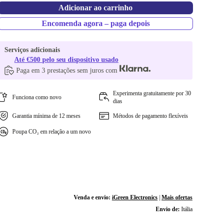
Adicionar ao carrinho
Encomenda agora – paga depois
Serviços adicionais
Até €500 pelo seu dispositivo usado
Paga em 3 prestações sem juros com
Experimenta gratuitamente por 30
Funciona como novo
dias
Garantia mínima de 12 meses
Métodos de pagamento flexíveis
Poupa CO₂ em relação a um novo
Venda e envio:
iGreen Electronics
|
Mais ofertas
Envio de:
Itália