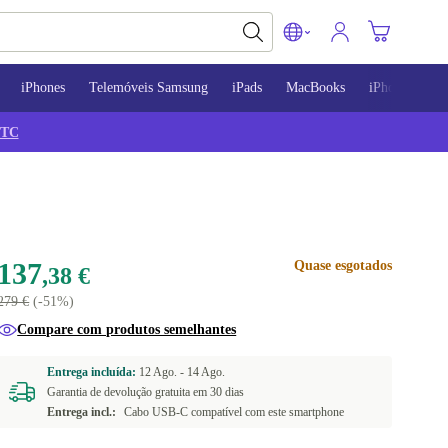
iPhones
Telemóveis Samsung
iPads
MacBooks
iPhone 13
TC
137
Quase esgotados
,38 €
279 €
(-51%)
Compare com produtos semelhantes
Entrega incluída:
12 Ago. -
14 Ago.
Garantia de devolução gratuita em 30 dias
Entrega incl.:
Cabo USB-C compatível com este smartphone