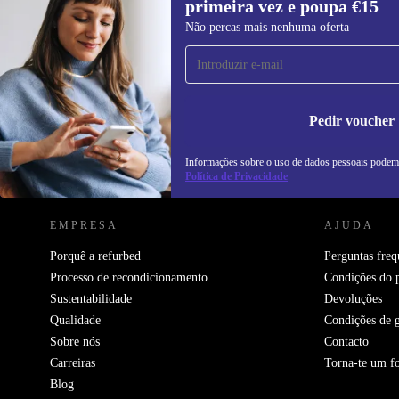
primeira vez e poupa €15
Subscreve a nossa newsletter pela
Não percas mais nenhuma oferta
primeira vez e poupa 15€!
Não percas mais nenhuma oferta.
In
na
Pedir voucher
Informações sobre o uso de dados pessoais podem
REFURBED PORTUGAL - RETHINK NEW.
Política de Privacidade
EMPRESA
AJUDA
Porquê a refurbed
Perguntas freq
Processo de recondicionamento
Condições do 
Sustentabilidade
Devoluções
Qualidade
Condições de g
Sobre nós
Contacto
Carreiras
Torna-te um f
Blog