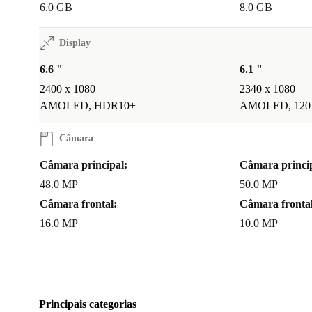
6.0 GB
8.0 GB
Display
6.6 "
6.1 "
2400 x 1080
2340 x 1080
AMOLED, HDR10+
AMOLED, 120
Câmara
Câmara principal:
Câmara princip
48.0 MP
50.0 MP
Câmara frontal:
Câmara frontal
16.0 MP
10.0 MP
Principais categorias