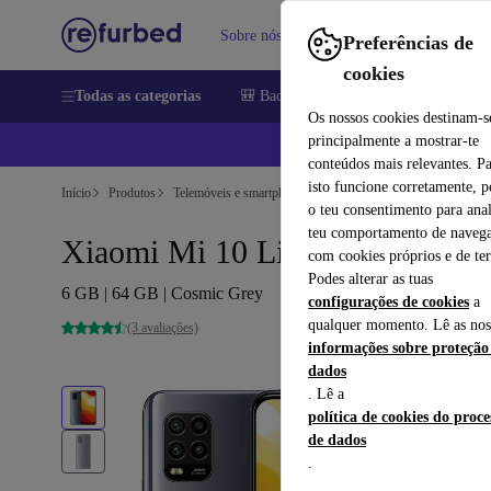
Sobre nós
Vender
Ajuda
Preferências de
cookies
Todas as categorias
🎒 Back to school
Telemóveis
Comp
Os nossos cookies destinam-s
principalmente a mostrar-te
📱
conteúdos mais relevantes. P
isto funcione corretamente, 
Início
Produtos
Telemóveis e smartphones
Telemóveis xiaomi
o teu consentimento para anal
teu comportamento de navega
Xiaomi Mi 10 Lite 5G
com cookies próprios e de ter
Podes alterar as tuas
6 GB | 64 GB | Cosmic Grey
configurações de cookies
a
qualquer momento. Lê as nos
(3 avaliações)
informações sobre proteção
dados
. Lê a
política de cookies do proc
de dados
.