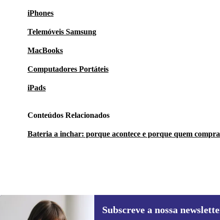
iPhones
Telemóveis Samsung
MacBooks
Computadores Portáteis
iPads
Conteúdos Relacionados
Bateria a inchar: porque acontece e porque quem compra
Subscreve a nossa newslette
137,38 €
279 €
(-51%)