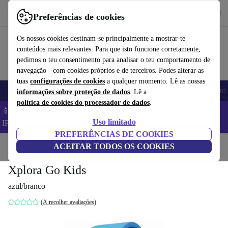
Obtenha o App
Baixar
Preferências de cookies
Use o refurbed de forma rápida e fácil
Os nossos cookies destinam-se principalmente a mostrar-te
conteúdos mais relevantes. Para que isto funcione corretamente,
pedimos o teu consentimento para analisar o teu comportamento de
navegação - com cookies próprios e de terceiros. Podes alterar as
tuas
configurações de cookies
a qualquer momento. Lê as nossas
Telemóveis
Computadores Portáteis
Tablets
Smartwatches
Acessóri
informações sobre proteção de dados
. Lê a
política de cookies do processador de dados
.
📱 Poupa 5% EXTRA em todos os iPhones – Código:
Uso limitado
IPHONEDEAL –
TC
PREFERÊNCIAS DE COOKIES
Início
Produtos
ACEITAR TODOS OS COOKIES
Smartwatches
Xplora Go Kids
azul/branco
(A recolher avaliações)