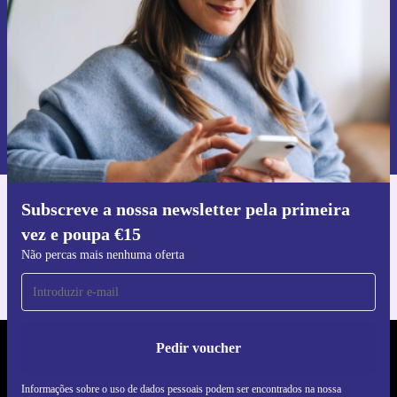
Pedir voucher
Informações sobre o uso de dados pessoais podem ser encontrados na
nossa
Política de Privacidade
.
Subscreve a nossa newsletter pela primeira
Faz o download da app refurbed
vez e poupa €15
Para iOS e Android
Não percas mais nenhuma oferta
Pedir voucher
REFURBED PORTUGAL - RETHINK NEW.
Informações sobre o uso de dados pessoais podem ser encontrados na nossa