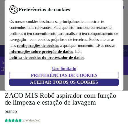
Obtenha o App
Baixar
Preferências de cookies
Use o refurbed de forma rápida e fácil
Os nossos cookies destinam-se principalmente a mostrar-te
conteúdos mais relevantes. Para que isto funcione corretamente,
pedimos o teu consentimento para analisar o teu comportamento de
navegação - com cookies próprios e de terceiros. Podes alterar as
tuas
configurações de cookies
a qualquer momento. Lê as nossas
Telemóveis
Computadores Portáteis
Tablets
Smartwatches
Acessóri
informações sobre proteção de dados
. Lê a
política de cookies do processador de dados
.
📱 Poupa 5% EXTRA em todos os iPhones – Código:
Uso limitado
IPHONEDEAL –
TC
PREFERÊNCIAS DE COOKIES
Início
Produtos
ACEITAR TODOS OS COOKIES
Casa
Limpeza de chão
Aspiradores robot
ZACO M1S Robô aspirador com função
de limpeza e estação de lavagem
branco
(2 avaliações)