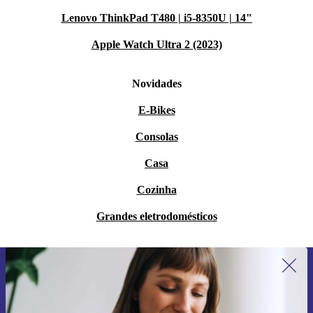
Lenovo ThinkPad T480 | i5-8350U | 14"
Apple Watch Ultra 2 (2023)
Novidades
E-Bikes
Consolas
Casa
Cozinha
Grandes eletrodomésticos
Subscreve a nossa newsletter pela
primeira vez e poupa 15€!
Não percas mais nenhuma oferta.