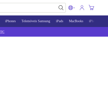
iPhones
Telemóveis Samsung
iPads
MacBooks
iPhone 13
TC