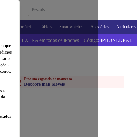
utadores Portáteis
Tablets
Smartwatches
Acessórios
Auriculares
e
 Poupa 5% EXTRA em todos os iPhones – Código: IPHONEDEAL –
ara que
pedimos
isar o
ção -
ceiros.
Produto esgotado de momento
Descobre mais Móveis
sas
 de
essador