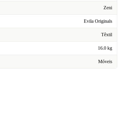
Zeni
Evila Originals
Têxtil
16.0 kg
Móveis