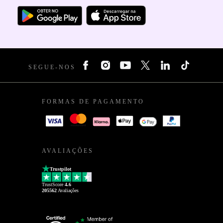
SEGUE-NOS
FORMAS DE PAGAMENTO
AVALIAÇÕES
Trustpilot
TrustScore
4.6
205562
Avaliações