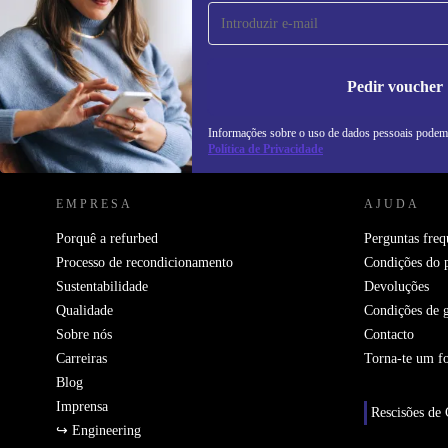
primeira vez e poupa 15€!
Não percas mais nenhuma oferta.
In
na
Pedir voucher
Informações sobre o uso de dados pessoais podem
REFURBED PORTUGAL - RETHINK NEW.
Política de Privacidade
EMPRESA
AJUDA
Porquê a refurbed
Perguntas freq
Processo de recondicionamento
Condições do 
Sustentabilidade
Devoluções
Qualidade
Condições de g
Sobre nós
Contacto
Carreiras
Torna-te um f
Blog
Imprensa
Rescisões de 
↪ Engineering