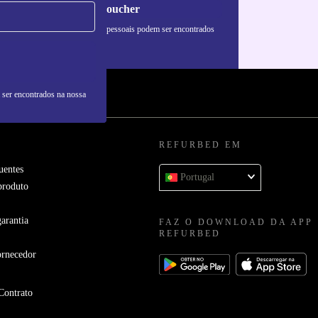
Pedir voucher
formações sobre o uso de dados pessoais podem ser encontrados
 nossa
Política de Privacidade
.
 ser encontrados na nossa
REFURBED EM
uentes
Portugal
produto
arantia
FAZ O DOWNLOAD DA APP
REFURBED
ornecedor
Contrato