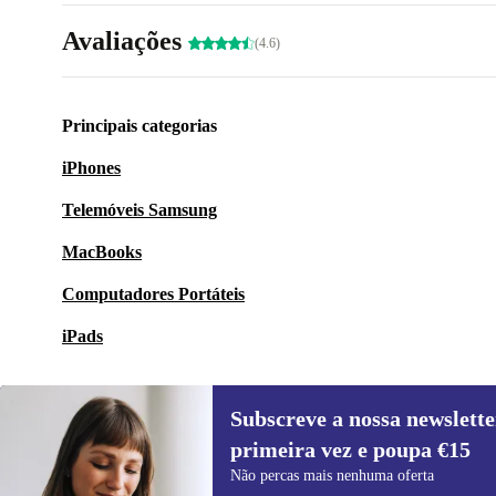
Avaliações
(4.6)
Principais categorias
iPhones
Telemóveis Samsung
MacBooks
Computadores Portáteis
iPads
Subscreve a nossa newslette
primeira vez e poupa €15
Subscreve a nossa newsletter pela
Não percas mais nenhuma oferta