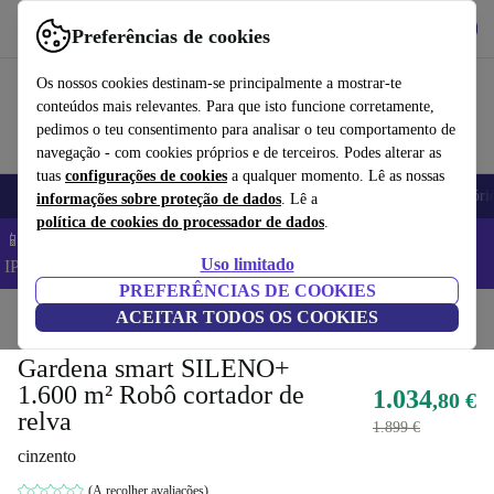
Obtenha o App
Baixar
Preferências de cookies
Use o refurbed de forma rápida e fácil
Os nossos cookies destinam-se principalmente a mostrar-te
conteúdos mais relevantes. Para que isto funcione corretamente,
pedimos o teu consentimento para analisar o teu comportamento de
navegação - com cookies próprios e de terceiros. Podes alterar as
tuas
configurações de cookies
a qualquer momento. Lê as nossas
Telemóveis
Computadores Portáteis
Tablets
Smartwatches
Acessóri
informações sobre proteção de dados
. Lê a
política de cookies do processador de dados
.
📱 Poupa 5% EXTRA em todos os iPhones – Código:
Uso limitado
IPHONEDEAL –
TC
PREFERÊNCIAS DE COOKIES
Início
Produtos
ACEITAR TODOS OS COOKIES
Jardim
Corta-relva
Gardena smart SILENO+
1.600 m² Robô cortador de
1.034
,80 €
relva
1.899 €
cinzento
(A recolher avaliações)