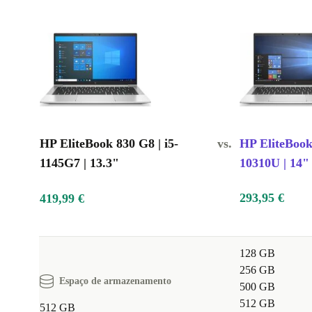
HP EliteBook 830 G8 | i5-
vs.
HP EliteBook 
1145G7 | 13.3"
10310U | 14"
293,95 €
419,99 €
128 GB
256 GB
Espaço de armazenamento
500 GB
512 GB
512 GB