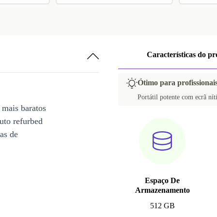
Características do p
Ótimo para profissionai
Portátil potente com ecrã nít
 mais baratos
uto refurbed
ias de
Espaço De
Armazenamento
512 GB