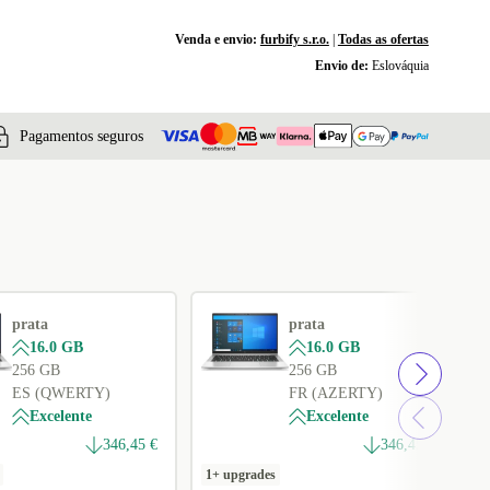
Venda e envio:
furbify s.r.o.
|
Todas as ofertas
Envio de:
Eslováquia
Pagamentos seguros
prata
prata
16.0 GB
16.0 GB
256 GB
256 GB
ES (QWERTY)
FR (AZERTY)
Excelente
Excelente
346,45 €
346,45 €
1+ upgrades
1