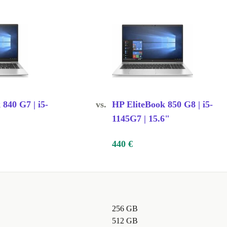
840 G7 | i5-
vs.
HP EliteBook 850 G8 | i5-
1145G7 | 15.6"
440 €
256 GB
512 GB