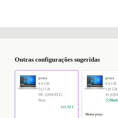
Outras configurações sugeridas
prata
prata
8.0 GB
8.0 GB
512 GB
128 GB
DE (QWERTZ)
SI (QW
Bom
Muit
419,99 €
Menor preço