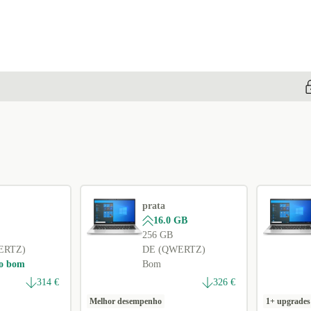
DE (QWERTZ)
PL (QWERTY)
PT (QWERTY)
SE (QWERTY)
SI (QWERTZ)
SK (QWERTZ)
UK (QWERTY)
BE (AZERTY)
prata
Disponível noutras configurações
16.0 GB
256 GB
AR (QWERTY)
-10 €
ERTZ)
DE (QWERTZ)
DK (QWERTY)
o bom
Bom
314 €
326 €
Melhor desempenho
1+ upgrades