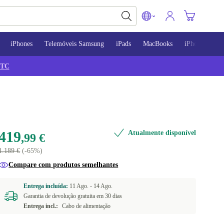
iPhones
Telemóveis Samsung
iPads
MacBooks
iPhone 13
TC
419
Atualmente disponível
,99 €
1.189 €
(-65%)
Compare com produtos semelhantes
Entrega incluída:
11 Ago. -
14 Ago.
Garantia de devolução gratuita em 30 dias
Entrega incl.:
Cabo de alimentação