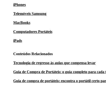
iPhones
Telemóveis Samsung
MacBooks
Computadores Portáteis
iPads
Conteúdos Relacionados
Tecnologia de regresso às aulas que compensa levar
Guia de Compra de Portáteis: o guia completo para cada 
Guia de compra de portáteis: encontra o portátil certo par