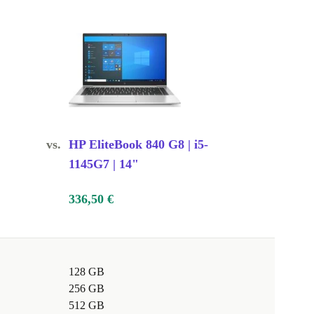
vs.
HP EliteBook 840 G8 | i5-
1145G7 | 14"
336,50 €
128 GB
256 GB
512 GB