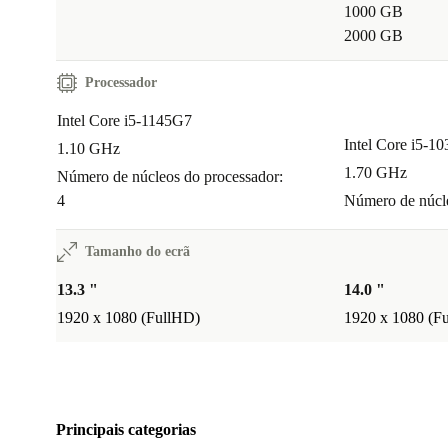
1000 GB
2000 GB
Processador
Intel Core i5-1145G7
Intel Core i5-1
1.10 GHz
1.70 GHz
Número de núcleos do processador:
4
Número de núcle
Tamanho do ecrã
13.3 "
14.0 "
1920 x 1080 (FullHD)
1920 x 1080 (F
Principais categorias