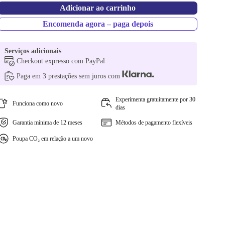
Adicionar ao carrinho
Encomenda agora – paga depois
Serviços adicionais
Checkout expresso com PayPal
Paga em 3 prestações sem juros com
Experimenta gratuitamente por 30
Funciona como novo
dias
Garantia mínima de 12 meses
Métodos de pagamento flexíveis
Poupa CO₂ em relação a um novo