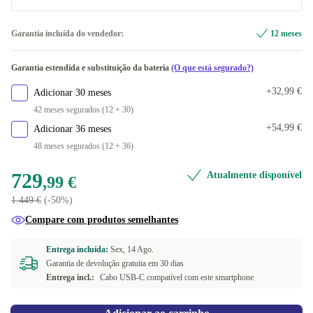
cinzento
Dual-SIM (physical SIM + eSIM)
+58,01 €
Garantia incluída do vendedor:
12 meses
Disponível noutras configurações
preto
+69,01 €
Garantia estendida e substituição da bateria
(O que está segurado?)
Dual-SIM (2 physical SIMs)
+190,01 €
+32,99 €
Adicionar 30 meses
Dual-SIM (2 eSIMs)
+161 €
42 meses segurados (12 + 30)
+54,99 €
Adicionar 36 meses
48 meses segurados (12 + 36)
729
Atualmente disponível
,99 €
1.449 €
(-50%)
Compare com produtos semelhantes
Entrega incluída:
Sex, 14 Ago.
Garantia de devolução gratuita em 30 dias
Entrega incl.:
Cabo USB-C compatível com este smartphone