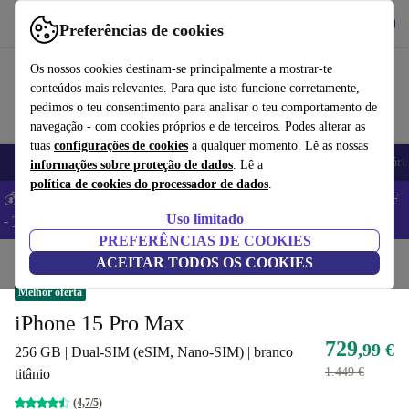
Obtenha o App
Baixar
Preferências de cookies
Use o refurbed de forma rápida e fácil
Os nossos cookies destinam-se principalmente a mostrar-te
conteúdos mais relevantes. Para que isto funcione corretamente,
pedimos o teu consentimento para analisar o teu comportamento de
navegação - com cookies próprios e de terceiros. Podes alterar as
tuas
configurações de cookies
a qualquer momento. Lê as nossas
Telemóveis
Computadores Portáteis
Tablets
Smartwatches
Acessóri
informações sobre proteção de dados
. Lê a
política de cookies do processador de dados
.
💰 Poupa MAIS -5% em MacBooks e iPads – Código: BACK5OFF
Uso limitado
-
TC
PREFERÊNCIAS DE COOKIES
Início
Produtos
ACEITAR TODOS OS COOKIES
Telemóveis e smartphones
iPhones
Melhor oferta
iPhone 15 Pro Max
729
,99 €
256 GB | Dual-SIM (eSIM, Nano-SIM) | branco
1.449 €
titânio
(4,7/5)