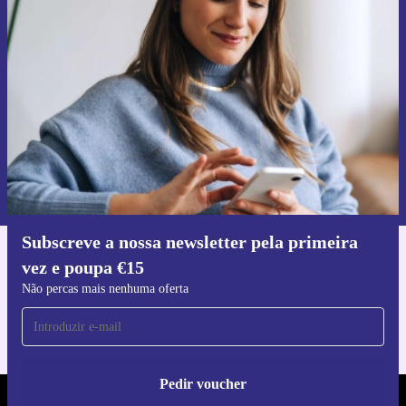
Subscreve a nossa newsletter pela
filmar em ProRes 4K a 60 fotogramas por segundo
primeira vez e poupa 15€!
quando gravas diretamente para uma unidade externa;
Não percas mais nenhuma oferta.
com uma melhoria incrível do fluxo de trabalho de pós-
produção.
Pedir voucher
Informações sobre o uso de dados pessoais podem ser encontrados na
nossa
Política de Privacidade
.
Subscreve a nossa newsletter pela primeira
vez e poupa €15
Faz o download da app refurbed
Para iOS e Android
Não percas mais nenhuma oferta
Pedir voucher