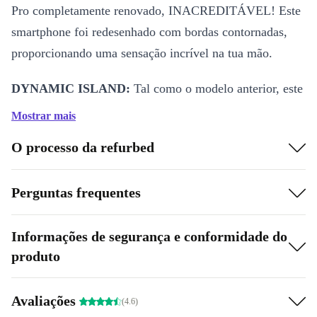
Pro completamente renovado, INACREDITÁVEL! Este
smartphone foi redesenhado com bordas contornadas,
proporcionando uma sensação incrível na tua mão.
DYNAMIC ISLAND:
Tal como o modelo anterior, este
maravilhoso e completamente renovado iPhone 15 Pro
Mostrar mais
Max tem uma Ilha Dinâmica, para que possas ver
O processo da refurbed
facilmente os teus alertas e actividades ou até controlar a
tua música, TUDO NUM SÓ LUGAR!
Perguntas frequentes
DESEMPENHO IMPRESSIONANTE:
Equipado com
o revolucionário chip A17 Pro, este sensacional iPhone
Informações de segurança e conformidade do
15 Pro Max refurbed é capaz de produzir vídeo e
produto
gráficos de nível profissional, prepara-te para mergulhar
numa experiência mais realista enquanto jogas os teus
Avaliações
(4.6)
jogos favoritos com este iPhone 15 Pro Max refurbed,