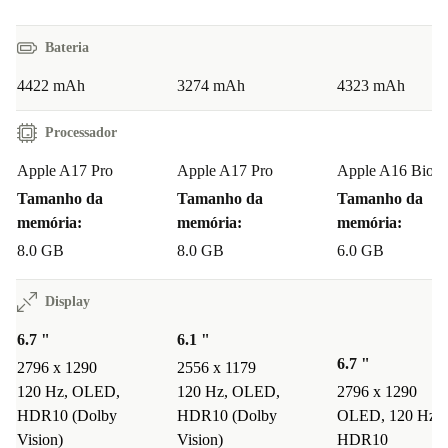
Conectividade 5G
Câmara principal de 48 MP, zoom de 5x
Bateria
Design em titânio
4422 mAh
3274 mAh
4323 mAh
Botão de ação
A17 Pro
Processador
7 objectivas profissionais
Apple A17 Pro
Apple A17 Pro
Apple A16 Bioni
4K60 ProRes
Tamanho da
Tamanho da
Tamanho da
USB-C
memória:
memória:
memória:
Desbloqueia a tua criatividade como nunca antes com o teu novo
8.0 GB
8.0 GB
6.0 GB
smartphone refurbed
Tira fotografias artísticas e capta os teus melhores momentos
Display
com um sistema de câmara de qualidade profissional
6.7 "
6.1 "
Com a sua câmara principal profissional de 48 MP com
6.7 "
2796 x 1290
2556 x 1179
qualidade ótica e
120 Hz, OLED,
zoom 5x
120 Hz, OLED,
, este fantástico iPhone 15 Pro
2796 x 1290
HDR10 (Dolby
HDR10 (Dolby
OLED, 120 Hz,
Max totalmente renovado tem algo completamente novo
Vision)
Vision)
HDR10