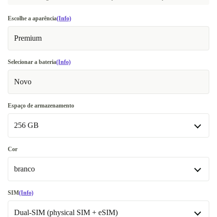
Escolhe a aparência
(Info)
Premium
Selecionar a bateria
(Info)
Novo
Espaço de armazenamento
256 GB
256 GB
Cor
branco
512 GB
+170,01 €
Disponível noutras configurações
branco
SIM
(Info)
1000 GB
+420,01 €
Dual-SIM (physical SIM + eSIM)
azul
+27,01 €