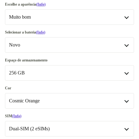
Escolhe a aparência
(Info)
Muito bom
Bom
-1 €
Selecionar a bateria
(Info)
Novo
Muito bom
Excelente
Novo
+115,99 €
Espaço de armazenamento
Disponível noutras configurações
256 GB
Premium
+48,99 €
Ótimo
+79,53 €
256 GB
Cor
Disponível noutras configurações
Cosmic Orange
512 GB
+310,60 €
Cosmic Orange
SIM
(Info)
1000 GB
+379,13 €
Dual-SIM (2 eSIMs)
prata
+50 €