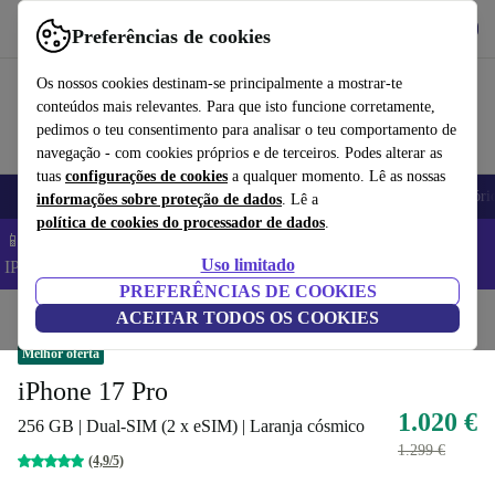
Obtenha o App
Baixar
Preferências de cookies
Use o refurbed de forma rápida e fácil
Os nossos cookies destinam-se principalmente a mostrar-te
conteúdos mais relevantes. Para que isto funcione corretamente,
pedimos o teu consentimento para analisar o teu comportamento de
navegação - com cookies próprios e de terceiros. Podes alterar as
tuas
configurações de cookies
a qualquer momento. Lê as nossas
Telemóveis
Computadores Portáteis
Tablets
Smartwatches
Acessóri
informações sobre proteção de dados
. Lê a
política de cookies do processador de dados
.
📱 Poupa 5% EXTRA em todos os iPhones – Código:
Uso limitado
IPHONEDEAL –
TC
PREFERÊNCIAS DE COOKIES
Início
Produtos
ACEITAR TODOS OS COOKIES
Telemóveis e smartphones
iPhones
Melhor oferta
iPhone 17 Pro
1.020 €
256 GB | Dual-SIM (2 x eSIM) | Laranja cósmico
1.299 €
(4,9/5)