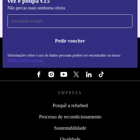
vez e poupa €15
Para iOS e Android
Não percas mais nenhuma oferta
Pedir voucher
REFURBED PORTUGAL - RETHINK NEW.
Informações sobre o uso de dados pessoais podem ser encontrados na nossa
Política de Privacidade
SEGUE-NOS
EMPRESA
Porquê a refurbed
Processo de recondicionamento
Sustentabilidade
Qualidade