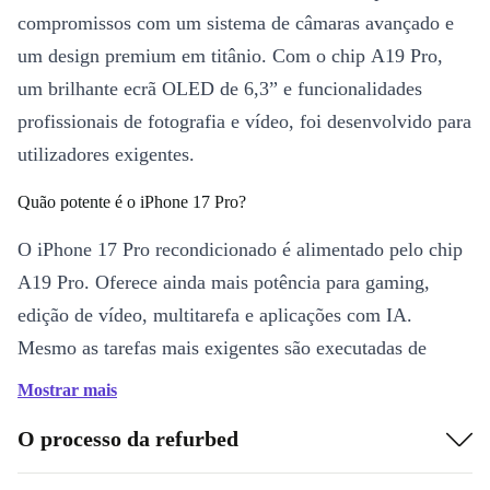
compromissos com um sistema de câmaras avançado e
um design premium em titânio. Com o chip A19 Pro,
um brilhante ecrã OLED de 6,3” e funcionalidades
profissionais de fotografia e vídeo, foi desenvolvido para
utilizadores exigentes.
Quão potente é o iPhone 17 Pro?
O iPhone 17 Pro recondicionado é alimentado pelo chip
A19 Pro. Oferece ainda mais potência para gaming,
edição de vídeo, multitarefa e aplicações com IA.
Mesmo as tarefas mais exigentes são executadas de
forma fluida e eficiente.
Mostrar mais
O que torna o ecrã especial?
O processo da refurbed
O iPhone 17 Pro refurbed dispõe de um ecrã OLED de