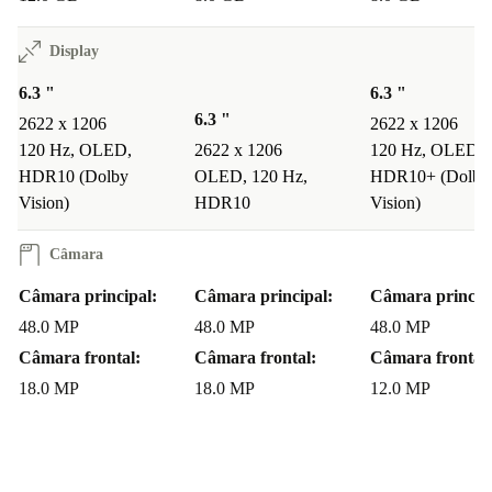
atuais e futuras.
Display
Destaques
Chip A19 Pro para desempenho máximo
6.3 "
6.3 "
6.3 "
disponível em 256 GB, 512 GB ou 1 TB
2622 x 1206
2622 x 1206
120 Hz, OLED,
2622 x 1206
120 Hz, OLED,
Ecrã OLED de 6,3” com 2622 x 1206 píxeis
HDR10 (Dolby
OLED, 120 Hz,
HDR10+ (Dolby
Taxa de atualização adaptativa até 120 Hz
Vision)
HDR10
Vision)
Câmara principal de 48 MP, ultra grande angular de 48 MP e
teleobjetiva de 48 MP
Câmara
Gravação profissional de vídeo em 4K
Câmara principal:
Câmara principal:
Câmara princip
Estrutura em titânio para elevada robustez com baixo peso
48.0 MP
48.0 MP
48.0 MP
Suporte para 5G, Wi‑Fi 7 e Bluetooth 6
Câmara frontal:
Câmara frontal:
Câmara frontal:
Limpo profissionalmente, refurbished, verificado e mais
18.0 MP
18.0 MP
12.0 MP
sustentável do que comprar novo