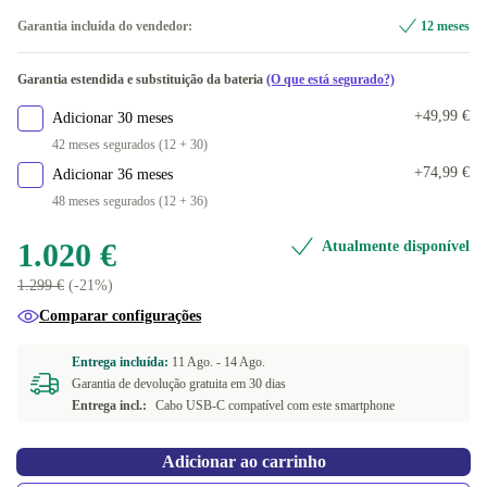
Azul profundo
Dual-SIM (2 eSIMs)
+279 €
Garantia incluída do vendedor:
12 meses
Dual-SIM (physical SIM + eSIM)
+125 €
Garantia estendida e substituição da bateria
(O que está segurado?)
+49,99 €
Adicionar 30 meses
42 meses segurados (12 + 30)
+74,99 €
Adicionar 36 meses
48 meses segurados (12 + 36)
1.020 €
Atualmente disponível
1.299 €
(-21%)
Comparar configurações
Entrega incluída:
11 Ago. -
14 Ago.
Garantia de devolução gratuita em 30 dias
Entrega incl.:
Cabo USB-C compatível com este smartphone
Adicionar ao carrinho