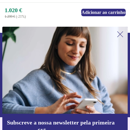
1.020 €
Adicionar ao carrinho
1.299 €
(-21%)
Subscreve a nossa newsletter pela
primeira vez e poupa 15€!
Não percas mais nenhuma oferta.
Pedir voucher
Informações sobre o uso de dados pessoais podem ser encontrados na
nossa
Política de Privacidade
.
Subscreve a nossa newsletter pela primeira
Faz o download da app refurbed