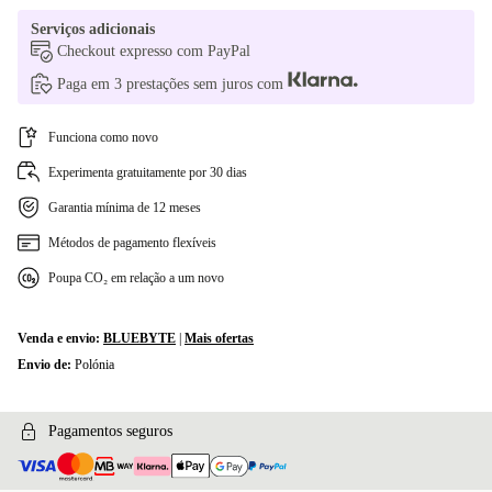
NO (QWERTY)
+120,34 €
Serviços adicionais
Checkout expresso com PayPal
UK (QWERTY)
+150 €
Paga em 3 prestações sem juros com
FI (QWERTY)
+170,16 €
Funciona como novo
DE (QWERTZ)
+184,32 €
Experimenta gratuitamente por 30 dias
Garantia mínima de 12 meses
Métodos de pagamento flexíveis
Poupa CO₂ em relação a um novo
Venda e envio:
BLUEBYTE
|
Mais ofertas
Envio de:
Polónia
Pagamentos seguros