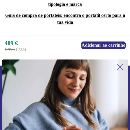
tipologia e marca
Guia de compra de portáteis: encontra o portátil certo para a
tua vida
489 €
Adicionar ao carrinho
1.799 €
(-73%)
Subscreve a nossa newsletter pela
primeira vez e poupa 15€!
Não percas mais nenhuma oferta.
Pedir voucher