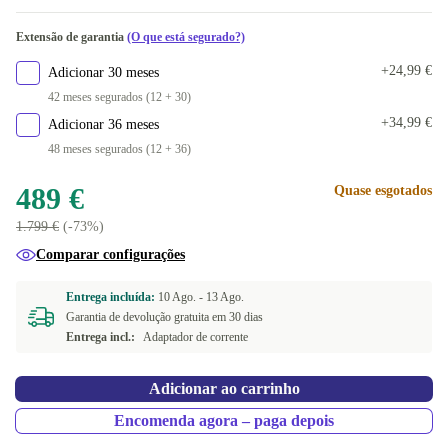
1000 GB
ND (QWERTY)
+143,12 €
+9,99 €
Disponível noutras configurações
Extensão de garantia
(O que está segurado?)
2000 GB
ES (QWERTY)
Novo
+439,11 €
+212,63 €
+45,60 €
+24,99 €
Adicionar 30 meses
BE (AZERTY)
+45,60 €
42 meses segurados (12 + 30)
+34,99 €
Adicionar 36 meses
FR (AZERTY)
+45,60 €
48 meses segurados (12 + 36)
IT (QWERTY)
+45,60 €
489 €
Quase esgotados
1.799 €
(-73%)
NL (QWERTY)
+45,60 €
Comparar configurações
PL (QWERTY)
+45,60 €
Entrega incluída:
10 Ago. -
13 Ago.
Garantia de devolução gratuita em 30 dias
PT (QWERTY)
+45,60 €
Entrega incl.:
Adaptador de corrente
SI (QWERTZ)
+45,60 €
Adicionar ao carrinho
CZ (QWERTZ)
+45,60 €
Encomenda agora – paga depois