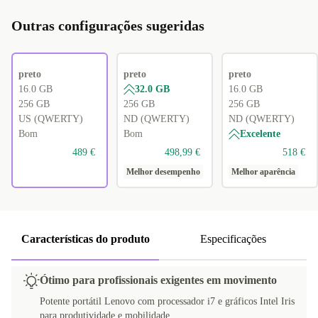
Outras configurações sugeridas
preto
preto
preto
16.0 GB
32.0 GB
16.0 GB
256 GB
256 GB
256 GB
US (QWERTY)
ND (QWERTY)
ND (QWERTY)
Bom
Bom
Excelente
489 €
498,99 €
518 €
Melhor desempenho
Melhor aparência
Características do produto
Especificações
Ótimo para profissionais exigentes em movimento
Potente portátil Lenovo com processador i7 e gráficos Intel Iris
para produtividade e mobilidade.