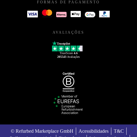
FORMAS DE PAGAMENTO
AVALIAÇÕES
Trustpilot
TrustScore
4.6
205543
Avaliações
© Refurbed Marketplace GmbH
Acessibilidades
T&C