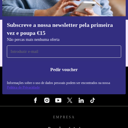
Informações sobre o uso de dados pessoais podem ser encontrados na
nossa
Política de Privacidade
.
Subscreve a nossa newsletter pela primeira
vez e poupa €15
Faz o download da app refurbed
Para iOS e Android
Não percas mais nenhuma oferta
Pedir voucher
REFURBED PORTUGAL - RETHINK NEW.
Informações sobre o uso de dados pessoais podem ser encontrados na nossa
Política de Privacidade
SEGUE-NOS
EMPRESA