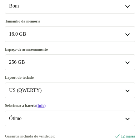
Bom
Bom
Tamanho da memória
16.0 GB
Muito bom
+5 €
Excelente
16.0 GB
+141 €
Espaço de armazenamento
Disponível noutras configurações
256 GB
32.0 GB
+170,16 €
256 GB
Layout do teclado
US (QWERTY)
512 GB
+55 €
Disponível noutras configurações
US (QWERTY)
Selecionar a bateria
(Info)
480 GB
+200 €
Ótimo
CH (QWERTZ)
+44,99 €
500 GB
+200 €
Disponível noutras configurações
Ótimo
Garantia incluída do vendedor:
12 meses