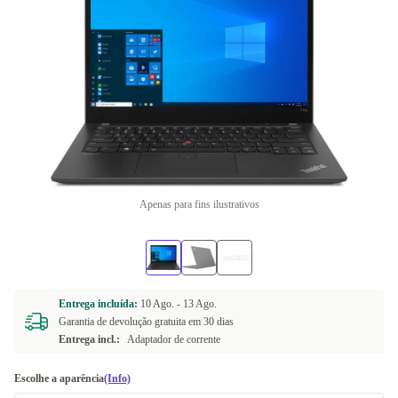
Apenas para fins ilustrativos
Entrega incluída:
10 Ago. -
13 Ago.
Garantia de devolução gratuita em 30 dias
Entrega incl.:
Adaptador de corrente
Escolhe a aparência
(Info)