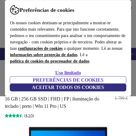
Obtenha o App
Baixar
Preferências de cookies
Use o refurbed de forma rápida e fácil
Os nossos cookies destinam-se principalmente a mostrar-te
conteúdos mais relevantes. Para que isto funcione corretamente,
pedimos o teu consentimento para analisar o teu comportamento de
navegação - com cookies próprios e de terceiros. Podes alterar as
tuas
configurações de cookies
a qualquer momento. Lê as nossas
Telemóveis
Computadores Portáteis
Tablets
Smartwatches
Acessóri
informações sobre proteção de dados
. Lê a
política de cookies do processador de dados
.
Início
Produtos
Computadores portáteis
Computadores portáteis Lenovo
Uso limitado
PREFERÊNCIAS DE COOKIES
Lenovo Thinkpad T14s G2 | i7-
ACEITAR TODOS OS COOKIES
1185G7 | 14-polegadas
489 €
1.799 €
16 GB | 256 GB SSD | FHD | FP | iluminação do
teclado | preto | Win 11 Pro | US
(4,5/5)