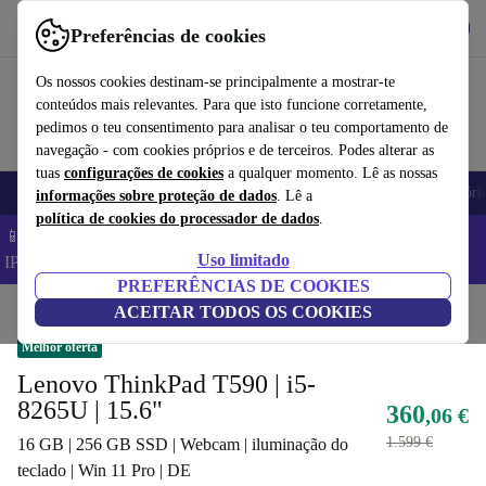
Obtenha o App
Baixar
Preferências de cookies
Use o refurbed de forma rápida e fácil
Os nossos cookies destinam-se principalmente a mostrar-te
conteúdos mais relevantes. Para que isto funcione corretamente,
pedimos o teu consentimento para analisar o teu comportamento de
navegação - com cookies próprios e de terceiros. Podes alterar as
tuas
configurações de cookies
a qualquer momento. Lê as nossas
Telemóveis
Computadores Portáteis
Tablets
Smartwatches
Acessóri
informações sobre proteção de dados
. Lê a
política de cookies do processador de dados
.
📱 Poupa 5% EXTRA em todos os iPhones – Código:
Uso limitado
IPHONEDEAL –
TC
PREFERÊNCIAS DE COOKIES
Início
Produtos
ACEITAR TODOS OS COOKIES
Computadores portáteis
Computadores portáteis Lenovo
Melhor oferta
Lenovo ThinkPad T590 | i5-
8265U | 15.6"
360
,06 €
1.599 €
16 GB | 256 GB SSD | Webcam | iluminação do
teclado | Win 11 Pro | DE