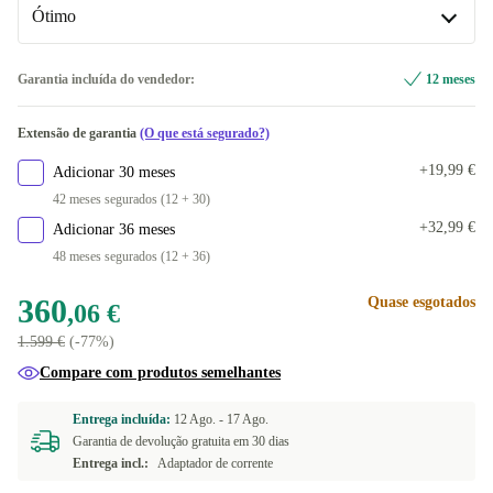
+97,37 €
Ótimo
ND (Nórdico)
+49,84 €
2000 GB
+269,93 €
US (Inglês dos EUA)
Ótimo
+59,60 €
Garantia incluída do vendedor:
12 meses
ES (Espanhol)
Novo
+74,93 €
+89,93 €
Extensão de garantia
(O que está segurado?)
IT (italiano)
+74,93 €
+19,99 €
Adicionar 30 meses
42 meses segurados (12 + 30)
NL (neerlandês)
+74,93 €
+32,99 €
Adicionar 36 meses
48 meses segurados (12 + 36)
GR (grego)
+74,93 €
360
Quase esgotados
,06 €
FR (francês)
+74,93 €
1.599 €
(-77%)
SE (sueco)
+74,93 €
Compare com produtos semelhantes
BE (belga)
+74,93 €
Entrega incluída:
12 Ago. -
17 Ago.
Garantia de devolução gratuita em 30 dias
Entrega incl.:
Adaptador de corrente
DK (dinamarquês)
+74,93 €