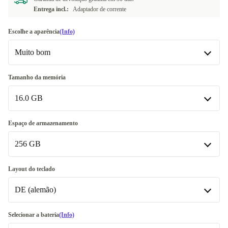
Entrega incl.:
Adaptador de corrente
Escolhe a aparência
(Info)
Muito bom
Muito bom
Tamanho da memória
16.0 GB
Excelente
+79,93 €
16.0 GB
Espaço de armazenamento
256 GB
32.0 GB
+154,93 €
Disponível noutras configurações
256 GB
Layout do teclado
24.0 GB
+104,93 €
DE (alemão)
512 GB
+82,52 €
Disponível noutras configurações
DE (alemão)
Selecionar a bateria
(Info)
1000 GB