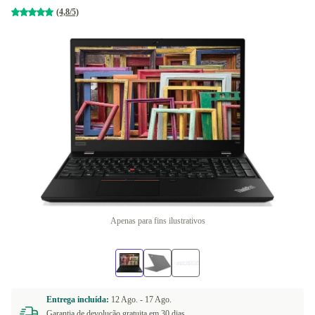
(4,8/5)
Apenas para fins ilustrativos
Entrega incluída:
12 Ago. -
17 Ago.
Garantia de devolução gratuita em 30 dias