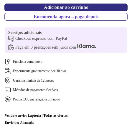
Disponível noutras configurações
Adicionar ao carrinho
CZ (checo)
+54,93 €
Encomenda agora – paga depois
SI (esloveno)
+54,93 €
Serviços adicionais
Checkout expresso com PayPal
FI (finlandês)
+54,93 €
Paga em 3 prestações sem juros com
PT (Português)
+54,93 €
Funciona como novo
PL (polaco)
+54,93 €
Experimenta gratuitamente por 30 dias
Garantia mínima de 12 meses
Métodos de pagamento flexíveis
Poupa CO₂ em relação a um novo
Venda e envio:
Laptoria
|
Todas as ofertas
Envio de:
Alemanha