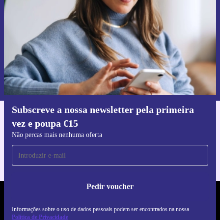
Não percas mais nenhuma oferta.
Pedir voucher
Informações sobre o uso de dados pessoais podem ser encontrados na
nossa
Política de Privacidade
.
Subscreve a nossa newsletter pela primeira
vez e poupa €15
Faz o download da app refurbed
Para iOS e Android
Não percas mais nenhuma oferta
Pedir voucher
REFURBED PORTUGAL - RETHINK NEW.
Informações sobre o uso de dados pessoais podem ser encontrados na nossa
Política de Privacidade