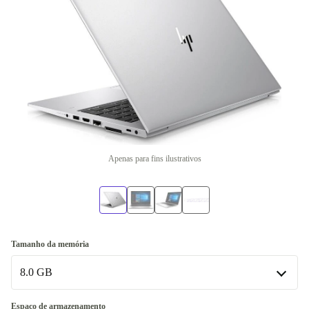
Apenas para fins ilustrativos
Tamanho da memória
8.0 GB
8.0 GB
Espaço de armazenamento