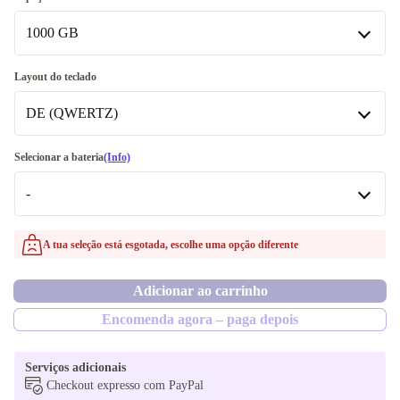
Disponível noutras configurações
1000 GB
16.0 GB
1000 GB
Layout do teclado
24.0 GB
Disponível noutras configurações
DE (QWERTZ)
32.0 GB
256 GB
DE (QWERTZ)
Selecionar a bateria
(Info)
512 GB
Disponível noutras configurações
-
UK (QWERTY)
-
A tua seleção está esgotada, escolhe uma opção diferente
Disponível noutras configurações
Adicionar ao carrinho
Ótimo
Encomenda agora – paga depois
Novo
Serviços adicionais
Checkout expresso com PayPal