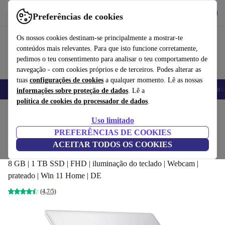
Obtenha o App
Baixar
Preferências de cookies
Use o refurbed de forma rápida e fácil
Os nossos cookies destinam-se principalmente a mostrar-te
conteúdos mais relevantes. Para que isto funcione corretamente,
pedimos o teu consentimento para analisar o teu comportamento de
navegação - com cookies próprios e de terceiros. Podes alterar as
tuas
configurações de cookies
a qualquer momento. Lê as nossas
Telemóveis
Computadores Portáteis
Tablets
Smartwatches
Acessóri
informações sobre proteção de dados
. Lê a
política de cookies do processador de dados
.
Início
Produtos
Computadores portáteis
Computadores portáteis HP
Uso limitado
PREFERÊNCIAS DE COOKIES
HP EliteBook 850 G6 | i5-8365U | 15.6-
ACEITAR TODOS OS COOKIES
polegadas
8 GB | 1 TB SSD | FHD | iluminação do teclado | Webcam |
prateado | Win 11 Home | DE
(4,7/5)