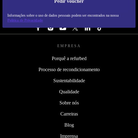
Pedir voucher
REFURBED PORTUGAL - RETHINK NEW.
Informações sobre o uso de dados pessoais podem ser encontrados na nossa
SEGUE-NOS
Política de Privacidade
EMPRESA
Porquê a refurbed
Processo de recondicionamento
Sustentabilidade
Qualidade
Sobre nós
Carreiras
Blog
Imprensa