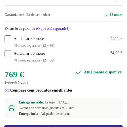
FI (QWERTY)
-444,01 €
Ótimo
Garantia incluída do vendedor:
12 meses
US (QWERTY)
-444,01 €
Disponível noutras configurações
Extensão de garantia
(O que está segurado?)
SE (QWERTY)
Novo
-444,01 €
-374,55 €
+32,99 €
Adicionar 30 meses
ND (QWERTY)
-444,01 €
42 meses segurados (12 + 30)
+54,99 €
Adicionar 36 meses
IT (QWERTY)
-405,01 €
48 meses segurados (12 + 36)
FR (AZERTY)
-405,01 €
769 €
Atualmente disponível
1.069 €
(-28%)
BE (AZERTY)
-405,01 €
Compare com produtos semelhantes
ES (QWERTY)
-405,01 €
Entrega incluída:
12 Ago. -
17 Ago.
Garantia de devolução gratuita em 30 dias
NL (QWERTY)
-405,01 €
Entrega incl.:
Adaptador de corrente
PL (QWERTY)
-405,01 €