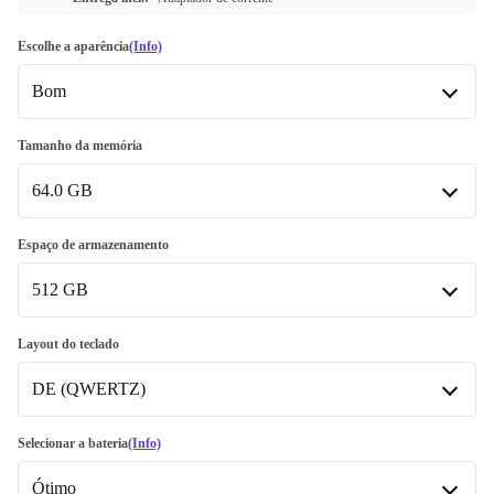
Escolhe a aparência
(Info)
Bom
Bom
Tamanho da memória
64.0 GB
Muito bom
+10 €
Excelente
8.0 GB
-399,61 €
+30 €
Espaço de armazenamento
512 GB
16.0 GB
-359,01 €
32.0 GB
256 GB
-280,01 €
-50 €
Layout do teclado
DE (QWERTZ)
64.0 GB
512 GB
1000 GB
DE (QWERTZ)
+65 €
Selecionar a bateria
(Info)
Disponível noutras configurações
Ótimo