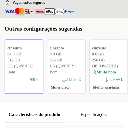
Pagamentos seguros
Outras configurações sugeridas
cinzento
cinzento
cinzento
64.0 GB
8.0 GB
8.0 GB
512 GB
256 GB
256 GB
DE (QWERTZ)
US (QWERTY)
DE (QWERTZ)
Bom
Bom
Muito bom
769 €
313,20 €
329,99 €
Menor preço
Melhor aparência
Características do produto
Especificações