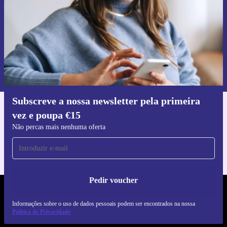
Pedir voucher
Informações sobre o uso de dados pessoais podem ser encontrados na
nossa
Política de Privacidade
.
Subscreve a nossa newsletter pela primeira
vez e poupa €15
Faz o download da app refurbed
Para iOS e Android
Não percas mais nenhuma oferta
Pedir voucher
REFURBED PORTUGAL - RETHINK NEW.
Informações sobre o uso de dados pessoais podem ser encontrados na nossa
Política de Privacidade
SEGUE-NOS