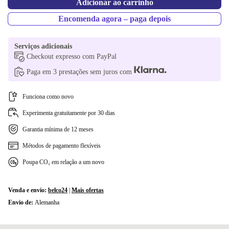
Adicionar ao carrinho
PT (QWERTY)
-405,01 €
Encomenda agora – paga depois
SI (QWERTZ)
-405,01 €
Serviços adicionais
Checkout expresso com PayPal
UK (QWERTY)
-405,01 €
Paga em 3 prestações sem juros com
CZ (QWERTZ)
-405,01 €
Funciona como novo
Experimenta gratuitamente por 30 dias
Garantia mínima de 12 meses
Métodos de pagamento flexíveis
Poupa CO₂ em relação a um novo
Venda e envio:
belco24
|
Mais ofertas
Envio de:
Alemanha