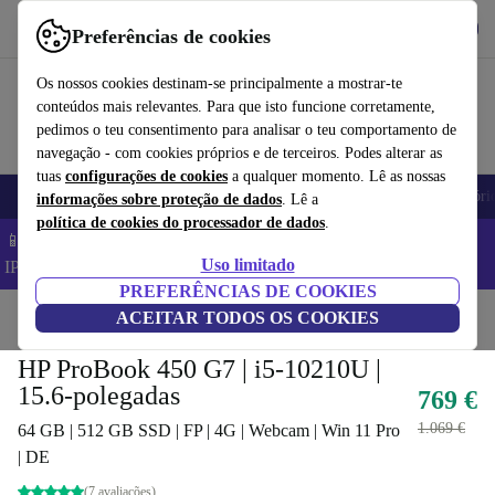
Obtenha o App
Baixar
Preferências de cookies
Use o refurbed de forma rápida e fácil
Os nossos cookies destinam-se principalmente a mostrar-te
conteúdos mais relevantes. Para que isto funcione corretamente,
pedimos o teu consentimento para analisar o teu comportamento de
navegação - com cookies próprios e de terceiros. Podes alterar as
tuas
configurações de cookies
a qualquer momento. Lê as nossas
Telemóveis
Computadores Portáteis
Tablets
Smartwatches
Acessóri
informações sobre proteção de dados
. Lê a
política de cookies do processador de dados
.
📱 Poupa 5% EXTRA em todos os iPhones – Código:
Uso limitado
IPHONEDEAL –
TC
PREFERÊNCIAS DE COOKIES
Início
Produtos
ACEITAR TODOS OS COOKIES
Computadores portáteis
Computadores portáteis HP
HP ProBook 450 G7 | i5-10210U |
15.6-polegadas
769 €
1.069 €
64 GB | 512 GB SSD | FP | 4G | Webcam | Win 11 Pro
| DE
(7 avaliações)