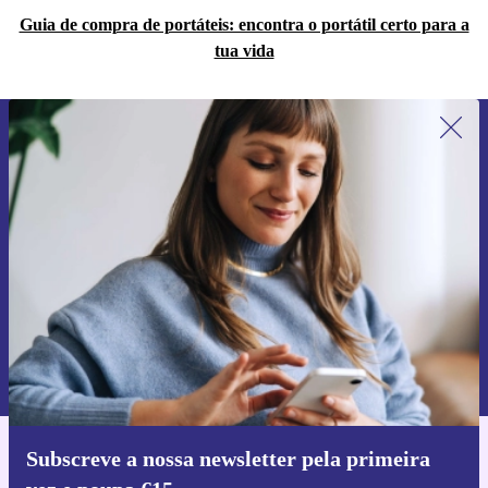
Guia de compra de portáteis: encontra o portátil certo para a
tua vida
Subscreve a nossa newsletter pela
primeira vez e poupa 15€!
Não percas mais nenhuma oferta.
Pedir voucher
Informações sobre o uso de dados pessoais podem ser encontrados na
nossa
Política de Privacidade
.
Subscreve a nossa newsletter pela primeira
Faz o download da app refurbed
Para iOS e Android