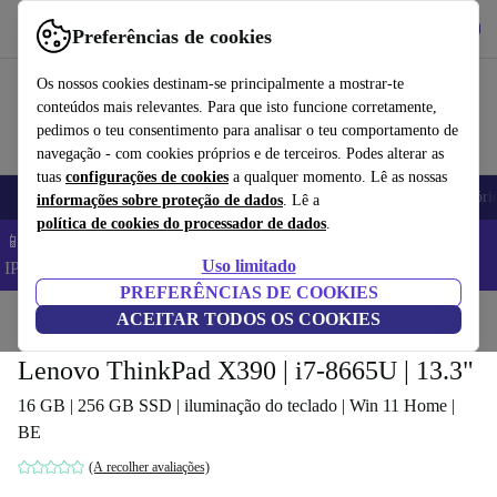
Obtenha o App
Baixar
Preferências de cookies
Use o refurbed de forma rápida e fácil
Os nossos cookies destinam-se principalmente a mostrar-te
conteúdos mais relevantes. Para que isto funcione corretamente,
pedimos o teu consentimento para analisar o teu comportamento de
navegação - com cookies próprios e de terceiros. Podes alterar as
tuas
configurações de cookies
a qualquer momento. Lê as nossas
Telemóveis
Computadores Portáteis
Tablets
Smartwatches
Acessóri
informações sobre proteção de dados
. Lê a
política de cookies do processador de dados
.
📱 Poupa 5% EXTRA em todos os iPhones – Código:
Uso limitado
IPHONEDEAL –
TC
PREFERÊNCIAS DE COOKIES
Início
Produtos
ACEITAR TODOS OS COOKIES
Computadores portáteis
Computadores portáteis Lenovo
Lenovo ThinkPad X390 | i7-8665U | 13.3"
16 GB | 256 GB SSD | iluminação do teclado | Win 11 Home |
BE
(A recolher avaliações)